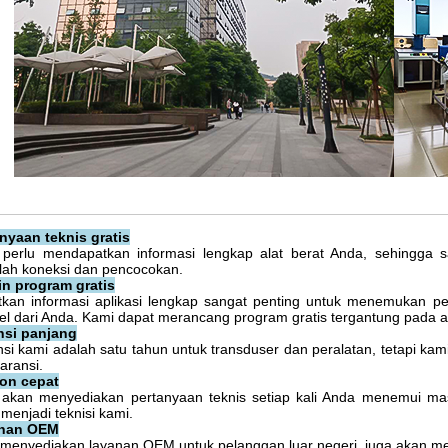
nyaan teknis gratis
 perlu mendapatkan informasi lengkap alat berat Anda, sehingga
ah koneksi dan pencocokan.
n program gratis
kan informasi aplikasi lengkap sangat penting untuk menemukan per
l dari Anda. Kami dapat merancang program gratis tergantung pada ap
nsi panjang
si kami adalah satu tahun untuk transduser dan peralatan, tetapi k
garansi.
on cepat
akan menyediakan pertanyaan teknis setiap kali Anda menemui mas
menjadi teknisi kami.
nan OEM
menyediakan layanan OEM untuk pelanggan luar negeri, juga akan me