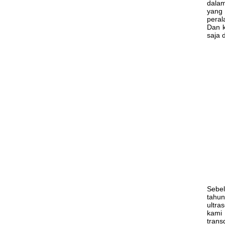
dalam
yang 
peral
Dan k
saja 
Sebel
tahun
ultra
kami 
trans