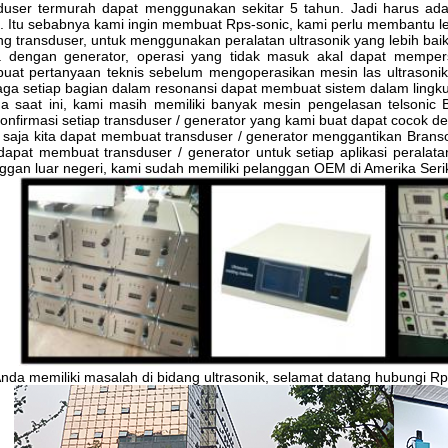
duser termurah dapat menggunakan sekitar 5 tahun.
Jadi harus ad
.
Itu sebabnya kami ingin membuat Rps-sonic, kami perlu membantu l
ng transduser, untuk menggunakan peralatan ultrasonik yang lebih ba
dengan generator, operasi yang tidak masuk akal dapat mempersi
at pertanyaan teknis sebelum mengoperasikan mesin las ultrasonik
ga setiap bagian dalam resonansi dapat membuat sistem dalam lingkun
a saat ini, kami masih memiliki banyak mesin pengelasan telsonic 
nfirmasi setiap transduser / generator yang kami buat dapat cocok de
 saja kita dapat membuat transduser / generator menggantikan Branson
dapat membuat transduser / generator untuk setiap aplikasi peralata
ggan luar negeri, kami sudah memiliki pelanggan OEM di Amerika Seri
Anda memiliki masalah di bidang ultrasonik, selamat datang hubungi Rp