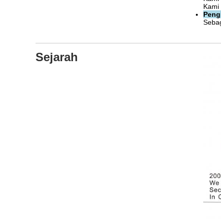
Kami 
Peng
Sebag
Sejarah