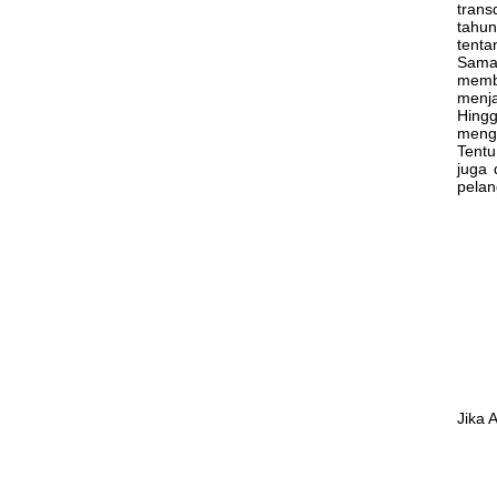
trans
tahun
tenta
Sama 
membu
menja
Hingg
mengo
Tentu
juga 
pelan
Jika 