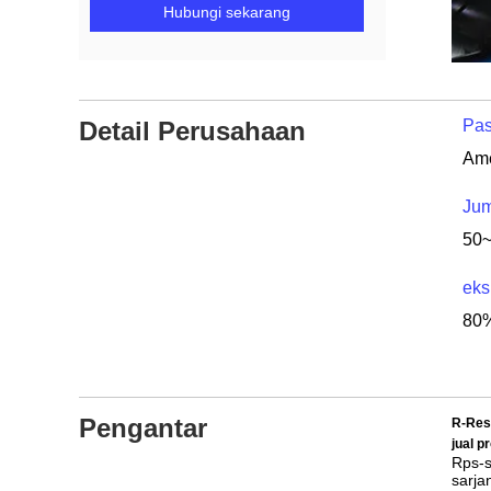
Hubungi sekarang
Detail Perusahaan
Pas
Jum
50
eks
80%
Pengantar
R-Resp
jual 
Rps-s
sarja