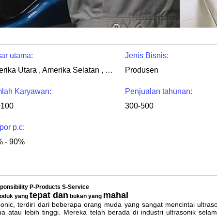
ar utama:
Jenis Bisnis:
Amerika Utara , Amerika Selatan , Eropa Barat , Eropa Timur , Timur Tengah , Afrika , Oceania , Di seluruh dunia
Produsen
lah Karyawan:
Penjualan tahunan:
~100
300-500
por p.c:
 - 90%
onsibility P-Products S-Service
tepat dan
mahal
produk yang
bukan yang
onic, terdiri dari beberapa orang muda yang sangat mencintai ultraso
na atau lebih tinggi.
Mereka telah berada di industri ultrasonik sel