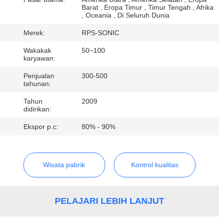
KUALITAS
Barat , Eropa Timur , Timur Tengah , Afrika
, Oceania , Di Seluruh Dunia
HUBUNGI
Merek:
RPS-SONIC
KAMI
Wakakak
50~100
karyawan:
Penjualan
300-500
BERITA
tahunan:
Tahun
2009
KASUS
didirikan:
Ekspor p.c:
80% - 90%
SITEMAP
Wisata pabrik
Kontrol kualitas
KEBIJAKAN
PRIVASI
PELAJARI LEBIH LANJUT