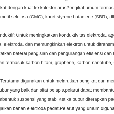
ikat dengan kuat ke kolektor arusPengikat umum termasuk
metil selulosa (CMC), karet styrene butadiene (SBR), dll
nduktif: Untuk meningkatkan konduktivitas elektroda, a
si elektroda, dan memungkinkan elektron untuk ditransm
atkan baterai pengisian dan pengurangan efisiensi dan 
an termasuk karbon hitam, graphene, karbon nanotube, d
: Terutama digunakan untuk melarutkan pengikat dan m
bubur yang baik dan sifat pelapis.pelarut dapat memb
bentuk suspensi yang stabilKetika bubur diterapkan pad
alkan bahan elektroda padat.Pelarut yang umum digunak