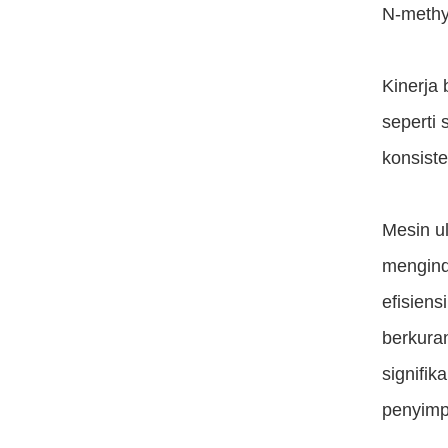
N-methyl
Kinerja 
seperti 
konsiste
Mesin u
mengindu
efisiens
berkuran
signifi
penyimp