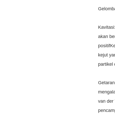
Gelomba
Kavitasi
akan be
positif
kejut y
partikel
Getaran
mengala
van der 
pencamp