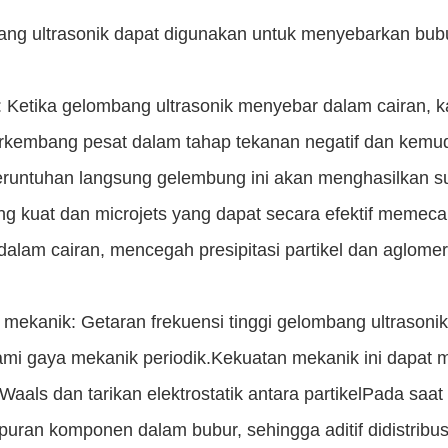
ng ultrasonik dapat digunakan untuk menyebarkan bubur
: Ketika gelombang ultrasonik menyebar dalam cairan, ka
rkembang pesat dalam tahap tekanan negatif dan kemud
Keruntuhan langsung gelembung ini akan menghasilkan suh
ang kuat dan microjets yang dapat secara efektif meme
 dalam cairan, mencegah presipitasi partikel dan aglomer
 mekanik: Getaran frekuensi tinggi gelombang ultrasoni
mi gaya mekanik periodik.Kekuatan mekanik ini dapat me
Waals dan tarikan elektrostatik antara partikelPada sa
uran komponen dalam bubur, sehingga aditif didistribu