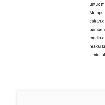
untuk me
Memperc
cairan.
pembengk
media d
reaksi k
kimia, 