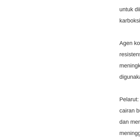
untuk di
karboksi
Agen ko
resisten
meningk
digunak
Pelarut
cairan 
dan mem
meningg