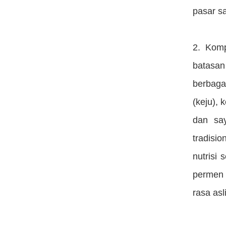
pasar s
2. Komp
batasan
berbaga
(keju),
dan say
tradisi
nutrisi
permen 
rasa as