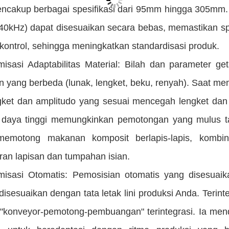
encakup berbagai spesifikasi dari 95mm hingga 305mm
40kHz) dapat disesuaikan secara bebas, memastikan spe
kontrol, sehingga meningkatkan standardisasi produk.
misasi Adaptabilitas Material: Bilah dan parameter ge
 yang berbeda (lunak, lengket, beku, renyah). Saat mem
ngket dan amplitudo yang sesuai mencegah lengket d
 daya tinggi memungkinkan pemotongan yang mulus ta
emotong makanan komposit berlapis-lapis, kombin
ran lapisan dan tumpahan isian.
misasi Otomatis: Pemosisian otomatis yang disesuai
disesuaikan dengan tata letak lini produksi Anda. Terin
 "konveyor-pemotong-pembuangan" terintegrasi. Ia me