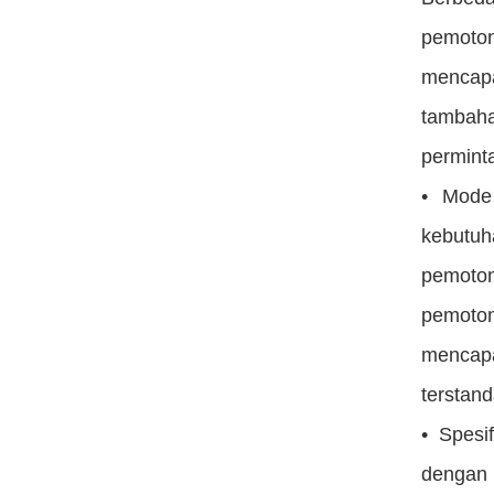
pemoton
mencapa
tambaha
permint
• Mode
kebutuh
pemoton
pemoton
mencapa
terstand
• Spesi
dengan 