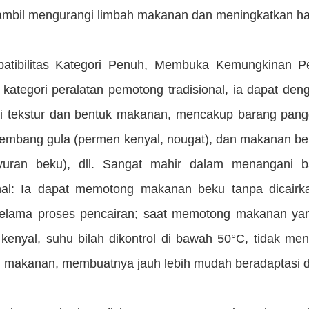
ambil mengurangi limbah makanan dan meningkatkan has
atibilitas Kategori Penuh, Membuka Kemungkinan P
 kategori peralatan pemotong tradisional, ia dapat 
i tekstur dan bentuk makanan, mencakup barang pangga
 kembang gula (permen kenyal, nougat), dan makanan b
uran beku), dll. Sangat mahir dalam menangani ba
onal: Ia dapat memotong makanan beku tanpa dicair
 selama proses pencairan; saat memotong makanan yang
kenyal, suhu bilah dikontrol di bawah 50°C, tidak men
li makanan, membuatnya jauh lebih mudah beradaptasi da