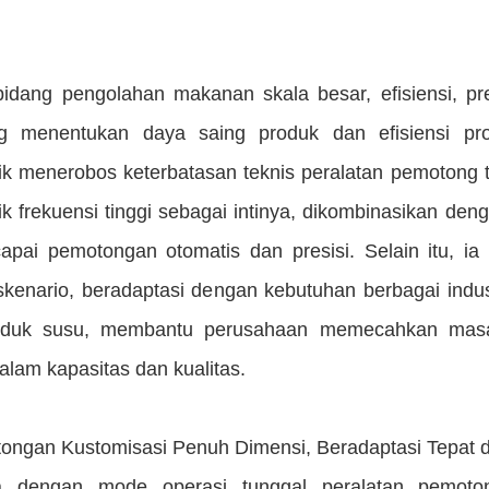
idang pengolahan makanan skala besar, efisiensi, pr
ng menentukan daya saing produk dan efisiensi p
nik menerobos keterbatasan teknis peralatan pemotong
ik frekuensi tinggi sebagai intinya, dikombinasikan den
apai pemotongan otomatis dan presisi. Selain itu, 
kenario, beradaptasi dengan kebutuhan berbagai indust
oduk susu, membantu perusahaan memecahkan masa
alam kapasitas dan kualitas.
tongan Kustomisasi Penuh Dimensi, Beradaptasi Tepat
a dengan mode operasi tunggal peralatan pemoton