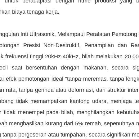
g untuk beradaptasi dengan ritme produksi yang b
kan biaya tenaga kerja.
unggulan Inti Ultrasonik, Melampaui Peralatan Pemotong 
tongan Presisi Non-Destruktif, Penampilan dan Ra
nik frekuensi tinggi 20kHz-40kHz, bilah melakukan 20.0
kecil saat bersentuhan dengan makanan, secara si
i efek pemotongan ideal "tanpa meremas, tanpa lengk
n rata, tanpa gerinda atau deformasi, dan struktur int
ang tidak memampatkan kantong udara, menjaga te
m tidak menempel pada bilah, menghilangkan kebutuh
yah menghasilkan kurang dari 5% remah, sepenuhnya me
g tanpa pergeseran atau tumpahan, secara signifikan m