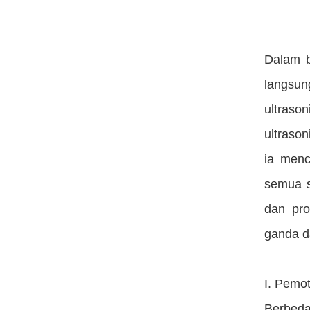
Dalam b
langsu
ultraso
ultrason
ia menc
semua s
dan pr
ganda d
I. Pemo
Berbed