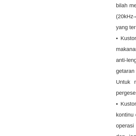
bilah m
(20kHz-
yang ter
• Kusto
makanan
anti-le
getaran
Untuk m
pergese
• Kusto
kontinu 
operasi