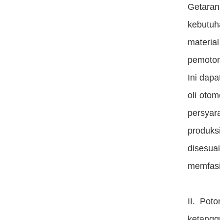
Getaran 
kebutu
materia
pemoton
Ini dap
oli otom
persyar
produksi
disesu
memfasi
II. Pot
ketangg