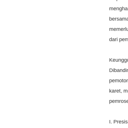
menghas
bersama
memerlu
dari pem
Keunggu
Dibandi
pemoton
karet, m
pemrose
I. Pres