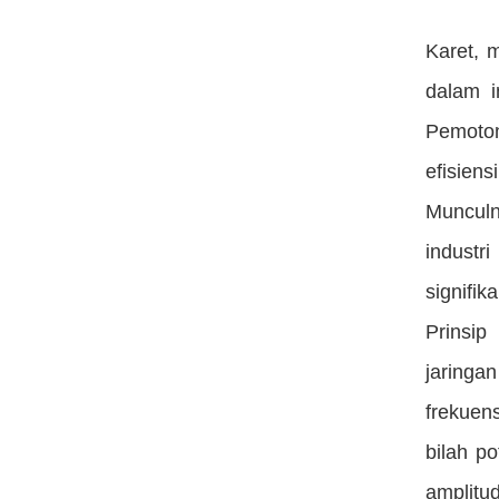
Karet, 
dalam i
Pemoton
efisien
Munculn
industr
signifi
Prinsip
jaringan
frekuens
bilah p
amplitud