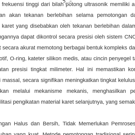
frekuensi tinggi dari bilah potong ultrasonik memiliki
han akan tekanan berlebihan selama pemotongan da
l karet yang disebabkan oleh tekanan berlebihan dalam
gannya dapat dikontrol secara presisi oleh sistem CN
at secara akurat memotong berbagai bentuk kompleks dan
otif, O-ring, kateter silikon medis, atau cincin penyege
atan presisi tingkat milimeter. Hal ini memastikan k
 massal, secara signifikan meningkatkan tingkat kelulus
aikan melalui mekanisme mekanis, menghasilkan p
litasi pengikatan material karet selanjutnya, yang sema
ongan Halus dan Bersih, Tidak Memerlukan Pemroses
uhan yang kuat. Metode pemotongan tradisional serin