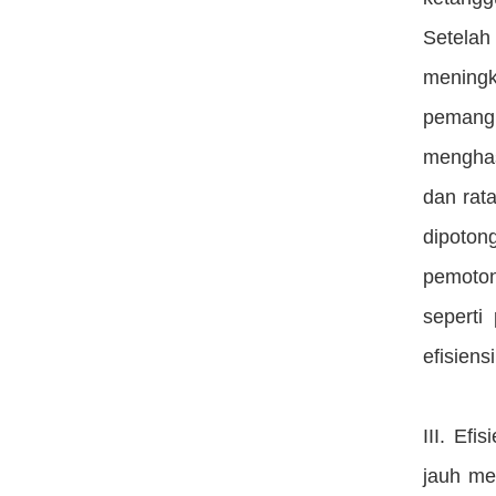
Setelah
mening
pemangk
menghas
dan rata
dipoton
pemoton
seperti
efisien
III. Ef
jauh me