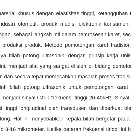
material khusus dengan elastisitas tinggi, ketangguhan
ndustri otomotif, produk medis, elektronik konsumen
gan, sebagai langkah inti dalam pemrosesan karet, seca
si produksi produk. Metode pemotongan karet tradisi
ya bilah potong ultrasonik, dengan prinsip kerja u
i ini, menjadi alat yang sangat efisien di bidang pemo
kan dan secara tepat memecahkan masalah proses tradisi
 inti bilah potong ultrasonik untuk pemotongan karet 
 menjadi sinyal listrik frekuensi tinggi 20-40kHz. Sin
i tinggi longitudinal oleh transduser, dan diperkuat o
otong. Hal ini menyebabkan kepala bilah bergetar pada 
o 8-16 mikrometer. Ketika getaran frekuensi tinggi ini