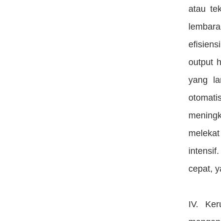
atau te
lembaran
efisien
output 
yang la
otomati
meningk
melekat
intensif
cepat, 
IV. Ker