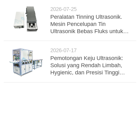
2026-07-25
Peralatan Tinning Ultrasonik.
Mesin Pencelupan Tin
Ultrasonik Bebas Fluks untuk
Busbar Aluminium, Wire
Harness & Komponen
2026-07-17
Elektronik
Pemotongan Keju Ultrasonik:
Solusi yang Rendah Limbah,
Hygienic, dan Presisi Tinggi
untuk Pengolahan Susu Industri