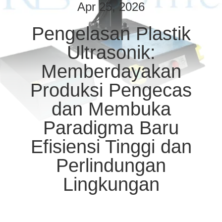
KUALITAS
Apr 25, 2026
Pengelasan Plastik
HUBUNGI
Ultrasonik:
KAMI
Memberdayakan
BERITA
Produksi Pengecas
dan Membuka
KASUS
Paradigma Baru
Efisiensi Tinggi dan
SITEMAP
Perlindungan
KEBIJAKAN
Lingkungan
PRIVASI