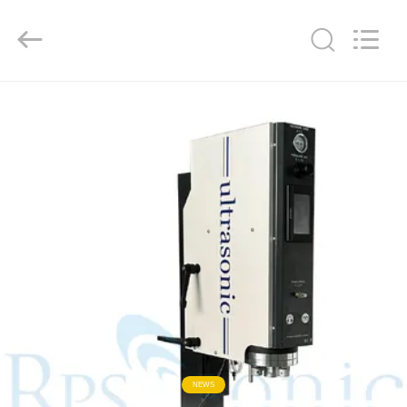
Hangzhou
Powersonic
Equipment
Co.,
Ltd..
All
Rights
Reserved.
RUMAH
PRODUK
TENTANG
KAMI
TUR
PABRIK
KONTROL
NEWS