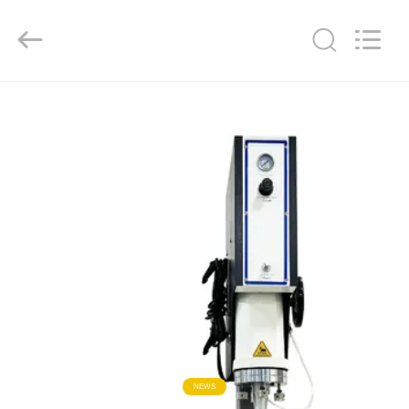
Hangzhou
Powersonic
Equipment
Co.,
Ltd..
All
Rights
Reserved.
RUMAH
PRODUK
TENTANG
KAMI
TUR
PABRIK
KONTROL
NEWS