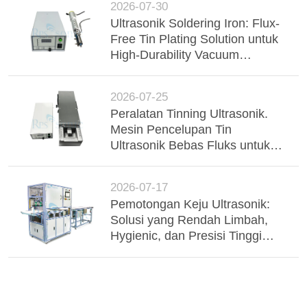
2026-07-30
Ultrasonik Soldering Iron: Flux-
Free Tin Plating Solution untuk
High-Durability Vacuum
Insulated Glass (VIG)
2026-07-25
Peralatan Tinning Ultrasonik.
Mesin Pencelupan Tin
Ultrasonik Bebas Fluks untuk
Busbar Aluminium, Wire
Harness & Komponen
2026-07-17
Elektronik
Pemotongan Keju Ultrasonik:
Solusi yang Rendah Limbah,
Hygienic, dan Presisi Tinggi
untuk Pengolahan Susu Industri