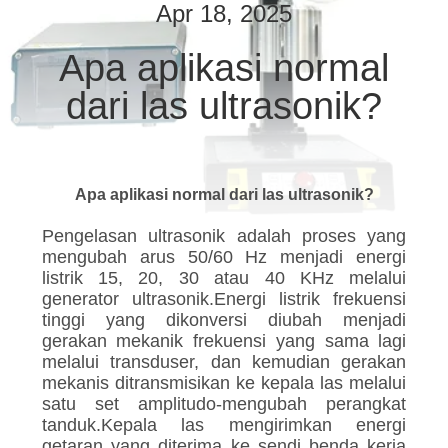
KUALITAS
Apr 18, 2025
Apa aplikasi normal
HUBUNGI
dari las ultrasonik?
KAMI
BERITA
Apa aplikasi normal dari las ultrasonik?
KASUS
Pengelasan ultrasonik adalah proses yang
mengubah arus 50/60 Hz menjadi energi
listrik 15, 20, 30 atau 40 KHz melalui
SITEMAP
generator ultrasonik.Energi listrik frekuensi
tinggi yang dikonversi diubah menjadi
gerakan mekanik frekuensi yang sama lagi
KEBIJAKAN
melalui transduser, dan kemudian gerakan
PRIVASI
mekanis ditransmisikan ke kepala las melalui
satu set amplitudo-mengubah perangkat
tanduk.Kepala las mengirimkan energi
getaran yang diterima ke sendi benda kerja