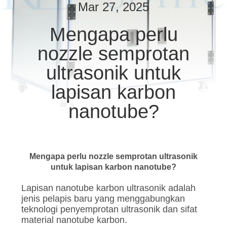
KUALITAS
Mar 27, 2025
Mengapa perlu
HUBUNGI
nozzle semprotan
KAMI
ultrasonik untuk
BERITA
lapisan karbon
nanotube?
KASUS
SITEMAP
Mengapa perlu nozzle semprotan ultrasonik
untuk lapisan karbon nanotube?
KEBIJAKAN
Lapisan nanotube karbon ultrasonik adalah
PRIVASI
jenis pelapis baru yang menggabungkan
teknologi penyemprotan ultrasonik dan sifat
material nanotube karbon.