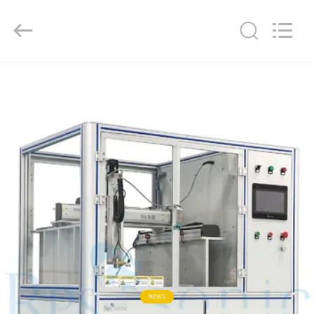
Hangzhou
Powersonic
Equipment
Co.,
Ltd..
All
Rights
Reserved.
RUMAH
PRODUK
TENTANG
KAMI
TUR
PABRIK
KONTROL
NEWS