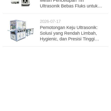
Mesin Pencelupan Tin
Ultrasonik Bebas Fluks untuk
Busbar Aluminium, Wire
Harness & Komponen
2026-07-17
Elektronik
Pemotongan Keju Ultrasonik:
Solusi yang Rendah Limbah,
Hygienic, dan Presisi Tinggi
untuk Pengolahan Susu Industri