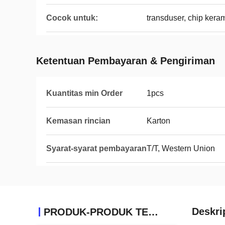
Cocok untuk:
transduser, chip kera
Ketentuan Pembayaran & Pengiriman
Kuantitas min Order
1pcs
Kemasan rincian
Karton
Syarat-syarat pembayaran
T/T, Western Union
Deskri
PRODUK-PRODUK TERKAIT