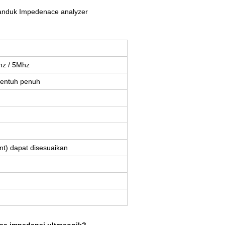
 tanduk Impedenace analyzer
hz / 5Mhz
 sentuh penuh
nt) dapat disesuaikan