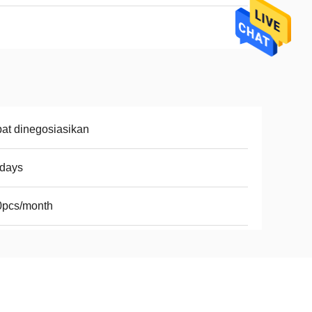
at dinegosiasikan
8days
0pcs/month