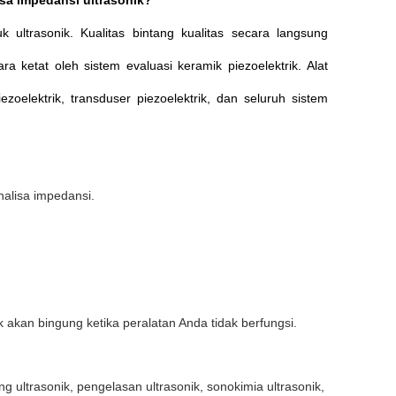
sa impedansi ultrasonik?
k ultrasonik.
Kualitas bintang kualitas secara langsung
ra ketat oleh sistem evaluasi keramik piezoelektrik.
Alat
oelektrik, transduser piezoelektrik, dan seluruh sistem
alisa impedansi.
kan bingung ketika peralatan Anda tidak berfungsi.
g ultrasonik, pengelasan ultrasonik, sonokimia ultrasonik,