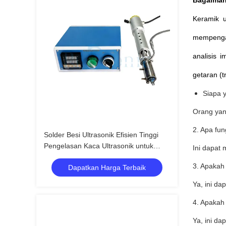
Bagaiman
Keramik u
mempengar
analisis 
getaran (t
Siapa 
Orang yan
2. Apa fu
Solder Besi Ultrasonik Efisien Tinggi
Pengelasan Kaca Ultrasonik untuk
Ini dapat
Industri Konstruksi
3. Apakah
Dapatkan Harga Terbaik
Ya, ini d
4. Apakah
Ya, ini da