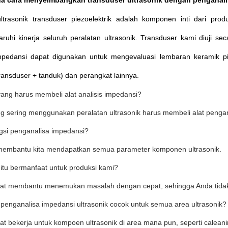
a cara menyeimbangkan transduser ultrasonik dengan penganali
ltrasonik transduser piezoelektrik adalah komponen inti dari produ
uhi kinerja seluruh peralatan ultrasonik.
Transduser kami diuji seca
impedansi dapat digunakan untuk mengevaluasi lembaran keramik piez
ransduser + tanduk) dan perangkat lainnya.
yang harus membeli alat analisis impedansi?
g sering menggunakan peralatan ultrasonik harus membeli alat pengan
ngsi penganalisa impedansi?
 membantu kita mendapatkan semua parameter komponen ultrasonik.
 itu bermanfaat untuk produksi kami?
apat membantu menemukan masalah dengan cepat, sehingga Anda tidak a
 penganalisa impedansi ultrasonik cocok untuk semua area ultrasonik?
pat bekerja untuk kompoen ultrasonik di area mana pun, seperti caleanin