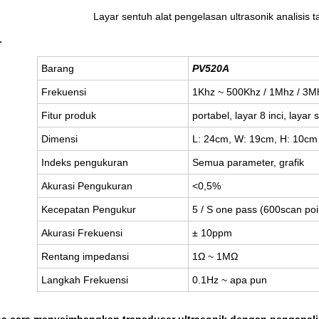
Layar sentuh alat pengelasan ultrasonik analisis
r
Barang
PV520A
Frekuensi
1Khz ~ 500Khz / 1Mhz / 3M
Fitur produk
portabel, layar 8 inci, layar
Dimensi
L: 24cm, W: 19cm, H: 10cm
Indeks pengukuran
Semua parameter, grafik
Akurasi Pengukuran
<0,5%
Kecepatan Pengukur
5 / S one pass (600scan poi
Akurasi Frekuensi
± 10ppm
Rentang impedansi
1Ω ~ 1MΩ
Langkah Frekuensi
0.1Hz ~ apa pun