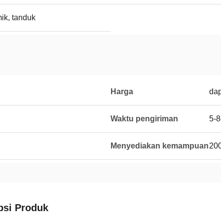
mik, tanduk
Harga
dap
Waktu pengiriman
5-
Menyediakan kemampuan
20
psi Produk