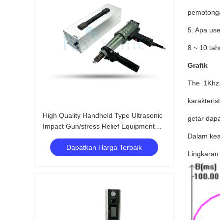
pemotongan
5. Apa usel
8 ~ 10 ta
Grafik
The 1Khz 
karakteris
High Quality Handheld Type Ultrasonic
getar dapat
Impact Gun/stress Relief Equipment
Dalam kea
Ultrasonic Impact Treatment
Dapatkan Harga Terbaik
Lingkaran