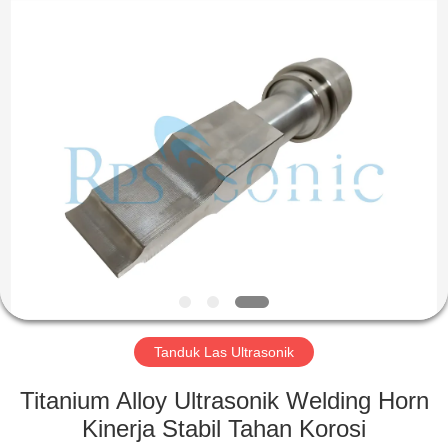
Hangzhou
Powersonic
Equipment
Co.,
Ltd..
All
Rights
Reserved.
RUMAH
PRODUK
TENTANG
KAMI
TUR
PABRIK
Tanduk Las Ultrasonik
Titanium Alloy Ultrasonik Welding Horn
KONTROL
Kinerja Stabil Tahan Korosi