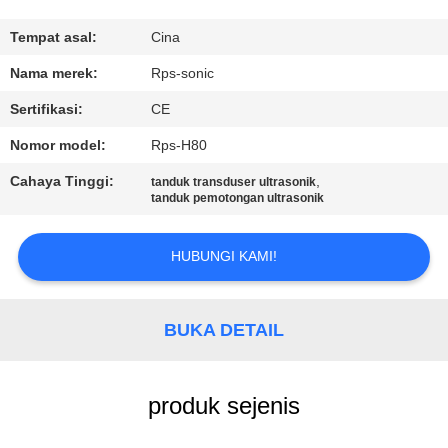
KUALITAS
Tempat asal:
Cina
HUBUNGI
Nama merek:
Rps-sonic
KAMI
Sertifikasi:
CE
Nomor model:
Rps-H80
BERITA
Cahaya Tinggi:
,
tanduk transduser ultrasonik
tanduk pemotongan ultrasonik
KASUS
HUBUNGI KAMI!
SITEMAP
BUKA DETAIL
KEBIJAKAN
PRIVASI
produk sejenis