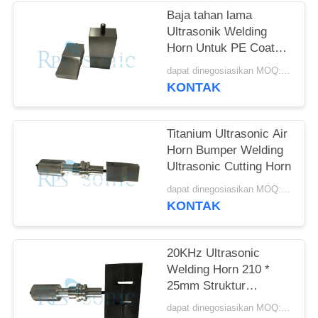
Baja tahan lama
Ultrasonik Welding
Horn Untuk PE Coated
Paper Box Packing
dapat dinegosiasikan MOQ:1pcs
KONTAK
Titanium Ultrasonic Air
Horn Bumper Welding
Ultrasonic Cutting Horn
dapat dinegosiasikan MOQ:1pcs
KONTAK
20KHz Ultrasonic
Welding Horn 210 *
25mm Struktur
Kompak Mudah
dapat dinegosiasikan MOQ:1pcs