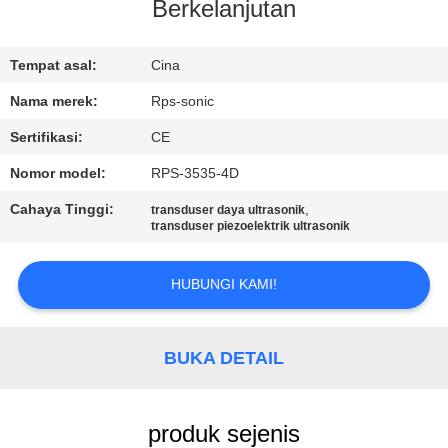
KUALITAS
Berkelanjutan
HUBUNGI
Tempat asal:
Cina
KAMI
Nama merek:
Rps-sonic
Sertifikasi:
CE
BERITA
Nomor model:
RPS-3535-4D
Cahaya Tinggi:
,
transduser daya ultrasonik
KASUS
transduser piezoelektrik ultrasonik
HUBUNGI KAMI!
SITEMAP
KEBIJAKAN
BUKA DETAIL
PRIVASI
produk sejenis