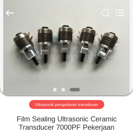
Hangzhou
Powersonic
Equipment
Co.,
Ltd..
All
Rights
Reserved.
RUMAH
PRODUK
TENTANG
KAMI
TUR
PABRIK
Ultrasonik pengelasan transduser
Film Sealing Ultrasonic Ceramic
KONTROL
Transducer 7000PF Pekerjaan