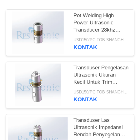
Pot Welding High
Power Ultrasonic
Transducer 28khz
800W Output Yang
USD150/PC FOB SHANGHAI MOQ:1pcs
Kuat
KONTAK
Transduser Pengelasan
Ultrasonik Ukuran
Kecil Untuk Trim
Interior Mobil
USD150/PC FOB SHANGHAI MOQ:1pcs
KONTAK
Transduser Las
Ultrasonik Impedansi
Rendah Penyegelan