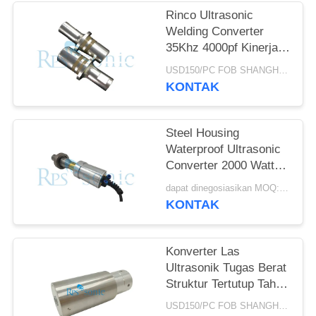
Rinco Ultrasonic
Welding Converter
35Khz 4000pf Kinerja
Tinggi
USD150/PC FOB SHANGHAI MOQ:1pcs
KONTAK
Steel Housing
Waterproof Ultrasonic
Converter 2000 Watt
Output Tinggi
dapat dinegosiasikan MOQ:1pcs
KONTAK
Konverter Las
Ultrasonik Tugas Berat
Struktur Tertutup Tahan
Lama
USD150/PC FOB SHANGHAI MOQ:1pcs