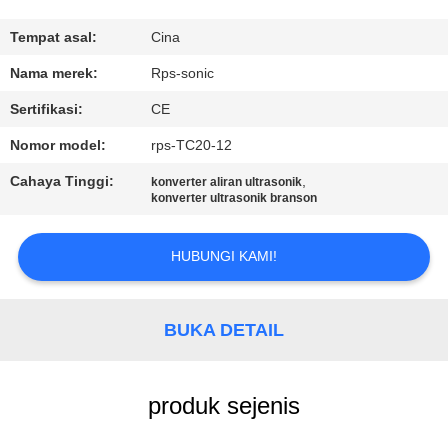
KUALITAS
Tempat asal:
Cina
HUBUNGI
Nama merek:
Rps-sonic
KAMI
Sertifikasi:
CE
Nomor model:
rps-TC20-12
BERITA
Cahaya Tinggi:
,
konverter aliran ultrasonik
konverter ultrasonik branson
KASUS
HUBUNGI KAMI!
SITEMAP
BUKA DETAIL
KEBIJAKAN
PRIVASI
produk sejenis