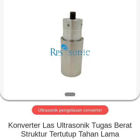
Hangzhou
Powersonic
Equipment
Co.,
Ltd..
All
Rights
Reserved.
RUMAH
PRODUK
TENTANG
KAMI
TUR
PABRIK
Ultrasonik pengelasan converter
Konverter Las Ultrasonik Tugas Berat
KONTROL
Struktur Tertutup Tahan Lama