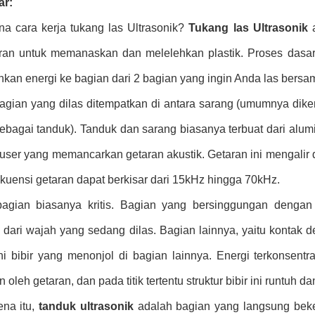
ar:
a cara kerja tukang las Ultrasonik?
Tukang las Ultrasonik
a
aran untuk memanaskan dan melelehkan plastik. Proses dasar t
kan energi ke bagian dari 2 bagian yang ingin Anda las bersa
agian yang dilas ditempatkan di antara sarang (umumnya dik
sebagai tanduk). Tanduk dan sarang biasanya terbuat dari alum
user yang memancarkan getaran akustik. Getaran ini mengalir d
ekuensi getaran dapat berkisar dari 15kHz hingga 70kHz.
agian biasanya kritis. Bagian yang bersinggungan dengan t
 dari wajah yang sedang dilas. Bagian lainnya, yaitu kontak d
 bibir yang menonjol di bagian lainnya. Energi terkonsentr
n oleh getaran, dan pada titik tertentu struktur bibir ini runtuh d
ena itu,
tanduk ultrasonik
adalah bagian yang langsung beker