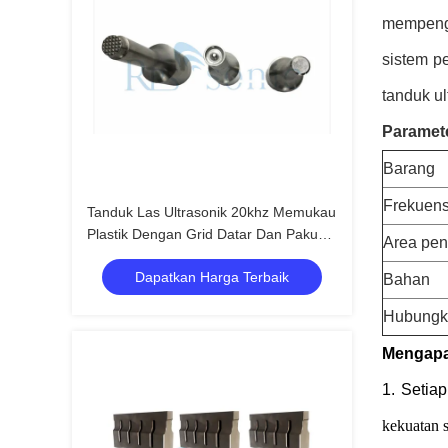
mempenga
sistem p
tanduk u
Paramet
Barang
Frekuens
Tanduk Las Ultrasonik 20khz Memukau
Plastik Dengan Grid Datar Dan Paku
Area pe
Keling
Dapatkan Harga Terbaik
Bahan
Hubungk
Mengap
1. Setia
kekuatan 