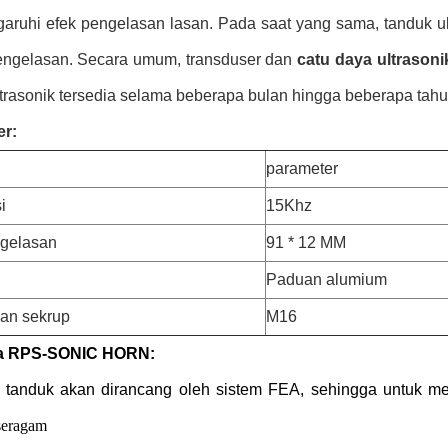
ruhi efek pengelasan lasan. Pada saat yang sama, tanduk ultr
engelasan. Secara umum, transduser dan
catu daya ultrasoni
ltrasonik tersedia selama beberapa bulan hingga beberapa tahu
er:
parameter
i
15Khz
ngelasan
91 * 12 MM
Paduan alumium
an sekrup
M16
a RPS-SONIC HORN:
p tanduk akan dirancang oleh sistem FEA, sehingga untuk me
seragam