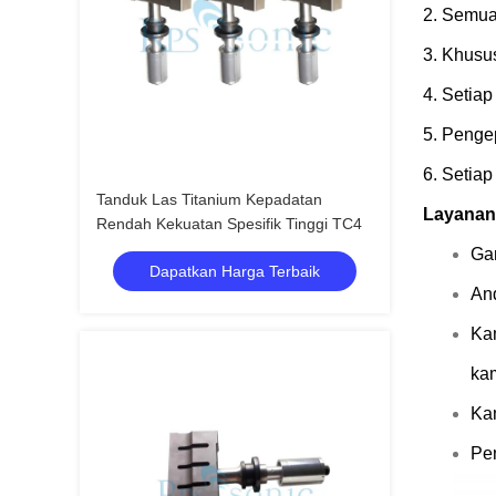
2. Semua 
3. Khusus
4. Setia
5. Penge
6. Setia
Tanduk Las Titanium Kepadatan
Layanan
Rendah Kekuatan Spesifik Tinggi TC4
Gar
Dapatkan Harga Terbaik
And
Ka
kam
Kam
Pe