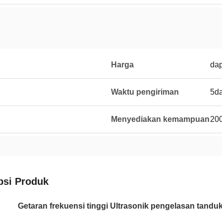
Harga
dap
Waktu pengiriman
5d
Menyediakan kemampuan
20
psi Produk
Getaran frekuensi tinggi Ultrasonik pengelasan tandu