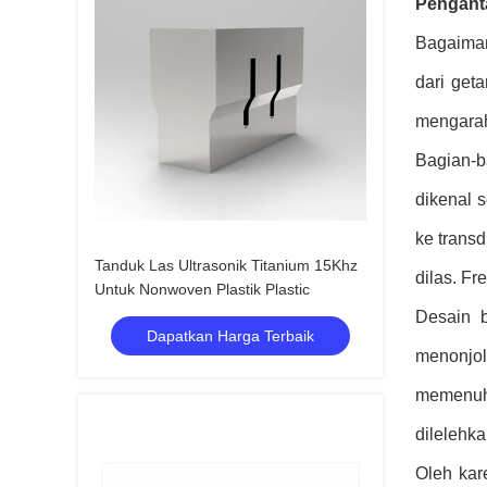
Pengant
Bagaiman
dari get
mengarah
Bagian-b
dikenal 
ke transd
Tanduk Las Ultrasonik Titanium 15Khz
dilas. Fr
Untuk Nonwoven Plastik Plastic
Desain b
Dapatkan Harga Terbaik
menonjol
memenuhi
dilelehka
Oleh kar