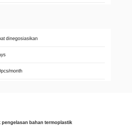
at dinegosiasikan
ays
0pcs/month
k pengelasan bahan termoplastik