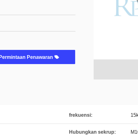
Permintaan Penawaran
frekuensi:
15
Hubungkan sekrup:
M1