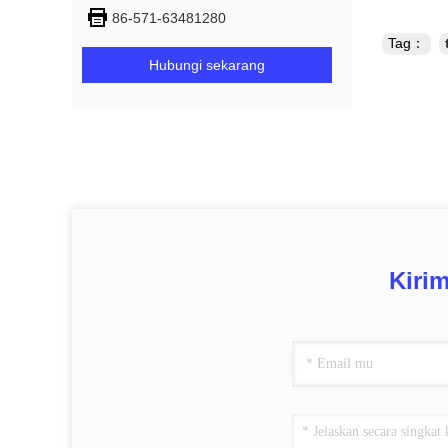
86-571-63481280
Tag：
Hubungi sekarang
Kiri