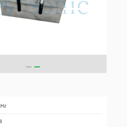
kHz
6