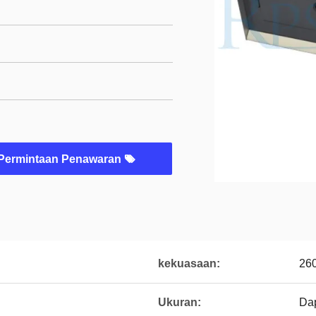
Permintaan Penawaran
kekuasaan:
26
Ukuran:
Dap