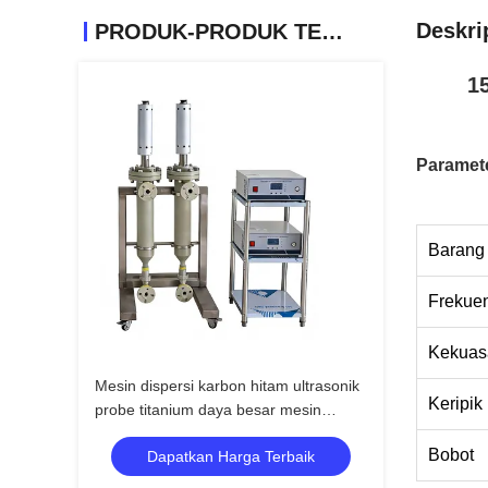
Deskri
PRODUK-PRODUK TERKAIT
1
Paramet
Barang
Frekue
Kekuas
Mesin dispersi karbon hitam ultrasonik
Keripik
probe titanium daya besar mesin
homogenizer ultrasonik
Bobot
Dapatkan Harga Terbaik