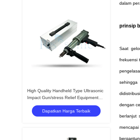
dalam per
prinsip 
Saat gelo
frekuensi 
pengelasa
sehingga 
High Quality Handheld Type Ultrasonic
didistrib
Impact Gun/stress Relief Equipment
Ultrasonic Impact Treatment
dengan cep
Dapatkan Harga Terbaik
berlanju
mencapai 
bergantun