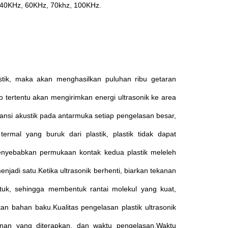
 40KHz, 60KHz, 70khz, 100KHz.
stik, maka akan menghasilkan puluhan ribu getaran
do tertentu akan mengirimkan energi ultrasonik ke area
ansi akustik pada antarmuka setiap pengelasan besar,
 termal yang buruk dari plastik, plastik tidak dapat
menyebabkan permukaan kontak kedua plastik meleleh
njadi satu.Ketika ultrasonik berhenti, biarkan tekanan
uk, sehingga membentuk rantai molekul yang kuat,
n bahan baku.Kualitas pengelasan plastik ultrasonik
kanan yang diterapkan, dan waktu pengelasan.Waktu