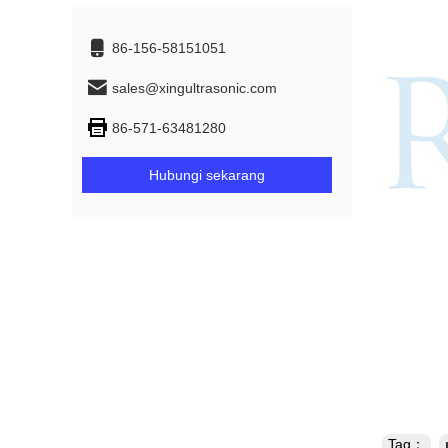
86-156-58151051
sales@xingultrasonic.com
86-571-63481280
Hubungi sekarang
Tag：