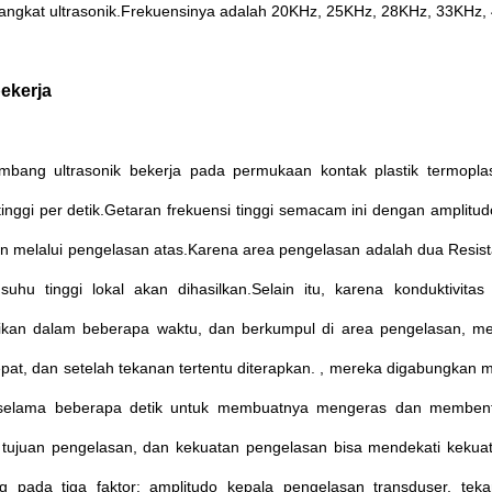
angkat ultrasonik.Frekuensinya adalah 20KHz, 25KHz, 28KHz, 33KHz,
bekerja
mbang ultrasonik bekerja pada permukaan kontak plastik termopla
tinggi per detik.Getaran frekuensi tinggi semacam ini dengan amplitu
n melalui pengelasan atas.Karena area pengelasan adalah dua Resist
suhu tinggi lokal akan dihasilkan.Selain itu, karena konduktivitas
usikan dalam beberapa waktu, dan berkumpul di area pengelasan, 
at, dan setelah tekanan tertentu diterapkan. , mereka digabungkan me
t selama beberapa detik untuk membuatnya mengeras dan membent
tujuan pengelasan, dan kekuatan pengelasan bisa mendekati kekuata
g pada tiga faktor: amplitudo kepala pengelasan transduser, te