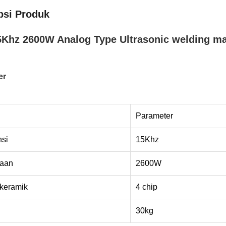
psi Produk
5Khz 2600W Analog Type Ultrasonic welding ma
er
Parameter
nsi
15Khz
aan
2600W
 keramik
4 chip
30kg