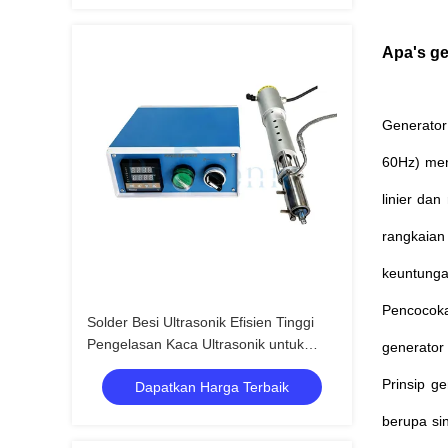
Apa
'
s ge
Generator 
60Hz) men
linier da
rangkaian 
keuntunga
Pencocoka
Solder Besi Ultrasonik Efisien Tinggi
Pengelasan Kaca Ultrasonik untuk
generator 
Industri Konstruksi
Prinsip g
Dapatkan Harga Terbaik
berupa sin