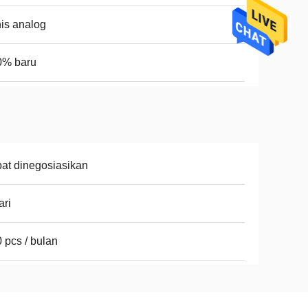
is analog
0% baru
at dinegosiasikan
ari
 pcs / bulan