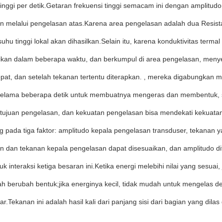
tinggi per detik.Getaran frekuensi tinggi semacam ini dengan amplitudo
n melalui pengelasan atas.Karena area pengelasan adalah dua Resista
uhu tinggi lokal akan dihasilkan.Selain itu, karena konduktivitas termal 
usikan dalam beberapa waktu, dan berkumpul di area pengelasan, men
at, dan setelah tekanan tertentu diterapkan. , mereka digabungkan men
 selama beberapa detik untuk membuatnya mengeras dan membentuk, 
tujuan pengelasan, dan kekuatan pengelasan bisa mendekati kekuatan 
g pada tiga faktor: amplitudo kepala pengelasan transduser, tekanan 
n dan tekanan kepala pengelasan dapat disesuaikan, dan amplitudo dit
uk interaksi ketiga besaran ini.Ketika energi melebihi nilai yang sesua
h berubah bentuk;jika energinya kecil, tidak mudah untuk mengelas de
sar.Tekanan ini adalah hasil kali dari panjang sisi dari bagian yang dila