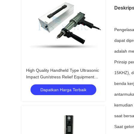
Deskrips
Pengelasan
dapat dip
adalah men
Prinsip pe
High Quality Handheld Type Ultrasonic
15KHZ), da
Impact Gun/stress Relief Equipment
Ultrasonic Impact Treatment
benda ker
Dapatkan Harga Terbaik
antarmuka 
kemudian m
saat bers
Saat gelo