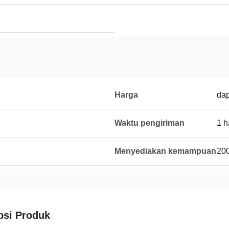
Harga
dap
Waktu pengiriman
1 h
Menyediakan kemampuan
200
psi Produk