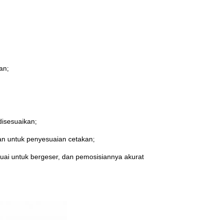
an;
disesuaikan;
an untuk penyesuaian cetakan;
suai untuk bergeser, dan pemosisiannya akurat