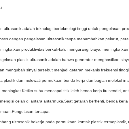
i
 ultrasonik adalah teknologi berteknologi tinggi untuk pengelasan pro
roses dengan pengelasan ultrasonik tanpa menambahkan pelarut, per
ingkatkan produktivitas berkali-kali, mengurangi biaya, meningkatkan
ngelasan plastik ultrasonik adalah bahwa generator menghasilkan sinya
n mengubah sinyal tersebut menjadi getaran mekanis frekuensi tinggi 
ja plastik dan melewati permukaan benda kerja dan bagian molekul in
meningkat.Ketika suhu mencapai titik leleh benda kerja itu sendiri, 
engisi celah di antara antarmuka.Saat getaran berhenti, benda kerja 
amaan.Pengelasan tercapai.
mbang ultrasonik bekerja pada permukaan kontak plastik termoplastik