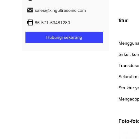
sales@xingultrasonic.com
fitur
86-571-63481280
Hubungi sekarang
Menggunaka
Sirkuit ko
Transduser
Seluruh m
Struktur 
Mengadopsi
Foto-fot