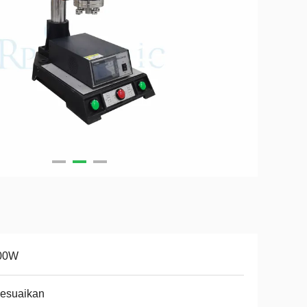
00W
sesuaikan