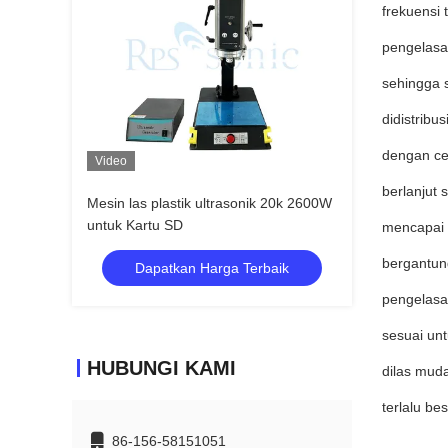
frekuensi 
pengelasa
sehingga s
didistrib
dengan cep
Video
berlanjut
Mesin las plastik ultrasonik 20k 2600W
untuk Kartu SD
mencapai 
bergantun
Dapatkan Harga Terbaik
pengelasa
sesuai unt
HUBUNGI KAMI
dilas muda
terlalu be
86-156-58151051