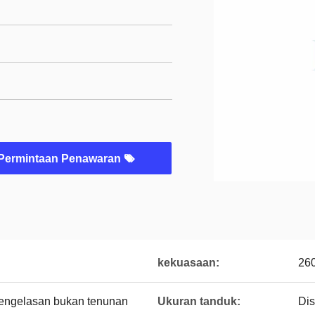
Permintaan Penawaran
kekuasaan:
26
pengelasan bukan tenunan
Ukuran tanduk:
Di