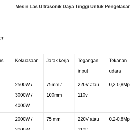
Mesin Las Ultrasonik Daya Tinggi Untuk Pengelasa
er
nsi
Kekuasaan
Jarak kerja
Tegangan
Tekanan
input
udara
2500W /
75mm /
220V atau
0,2-0,8Mp
3000W /
100mm
110v
4000W
2000W /
75 mm
220V atau
0,2-0,8Mp
3000W
110v