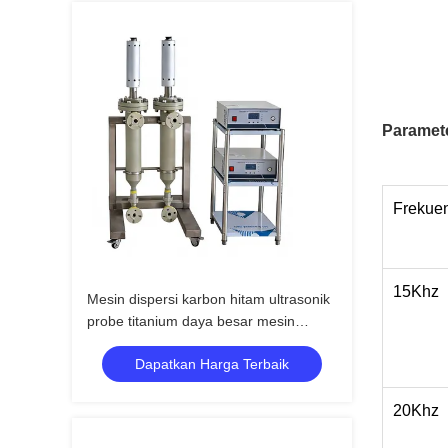
Paramet
Frekue
15Khz
Mesin dispersi karbon hitam ultrasonik
probe titanium daya besar mesin
homogenizer ultrasonik
Dapatkan Harga Terbaik
20Khz