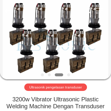
Hangzhou
Powersonic
Equipment
Co.,
Ltd..
All
Rights
Reserved.
RUMAH
PRODUK
TENTANG
KAMI
TUR
PABRIK
Ultrasonik pengelasan transduser
3200w Vibrator Ultrasonic Plastic
KONTROL
Welding Machine Dengan Transduser