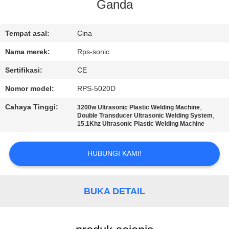
KUALITAS
Ganda
HUBUNGI
Tempat asal:
Cina
KAMI
Nama merek:
Rps-sonic
Sertifikasi:
CE
BERITA
Nomor model:
RPS-5020D
Cahaya Tinggi:
,
3200w Ultrasonic Plastic Welding Machine
KASUS
,
Double Transducer Ultrasonic Welding System
15.1Khz Ultrasonic Plastic Welding Machine
SITEMAP
HUBUNGI KAMI!
KEBIJAKAN
BUKA DETAIL
PRIVASI