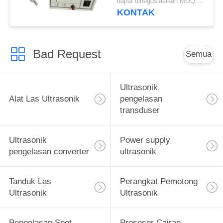
dapat dinegosiasikan MOQ:1pcs
KONTAK
Bad Request
Semua
Ultrasonik
Alat Las Ultrasonik
pengelasan
transduser
Ultrasonik
Power supply
pengelasan converter
ultrasonik
Tanduk Las
Perangkat Pemotong
Ultrasonik
Ultrasonik
Pengelasan Spot
Prosesor Cairan