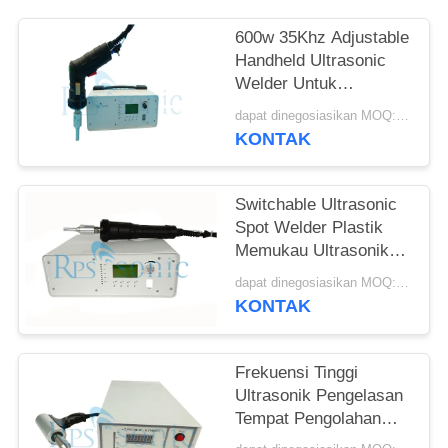
600w 35Khz Adjustable
Handheld Ultrasonic
Welder Untuk
Pengelasan PP PE
dapat dinegosiasikan MOQ:1 buah
KONTAK
Switchable Ultrasonic
Spot Welder Plastik
Memukau Ultrasonik
Hand Welder
dapat dinegosiasikan MOQ:1pcs
KONTAK
Frekuensi Tinggi
Ultrasonik Pengelasan
Tempat Pengolahan
Berkelanjutan