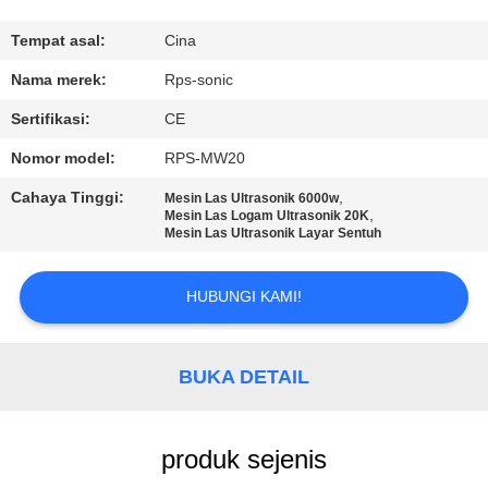
KUALITAS
Tempat asal:
Cina
HUBUNGI
Nama merek:
Rps-sonic
KAMI
Sertifikasi:
CE
Nomor model:
RPS-MW20
BERITA
Cahaya Tinggi:
,
Mesin Las Ultrasonik 6000w
,
Mesin Las Logam Ultrasonik 20K
Mesin Las Ultrasonik Layar Sentuh
KASUS
HUBUNGI KAMI!
SITEMAP
BUKA DETAIL
KEBIJAKAN
PRIVASI
produk sejenis