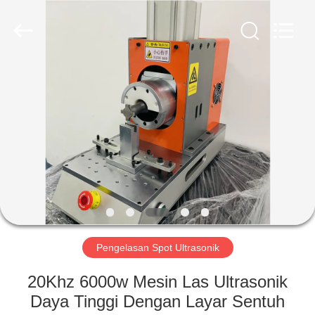
Hangzhou
Powersonic
Equipment
Co.,
Ltd..
All
Rights
Reserved.
RUMAH
PRODUK
TENTANG
KAMI
TUR
PABRIK
Pengelasan Spot Ultrasonik
20Khz 6000w Mesin Las Ultrasonik
KONTROL
Daya Tinggi Dengan Layar Sentuh