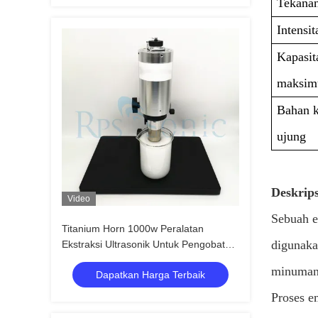
Tekana
Intensit
Kapasit
maksi
Bahan k
ujung
Deskrips
Video
Sebuah e
Titanium Horn 1000w Peralatan
digunaka
Ekstraksi Ultrasonik Untuk Pengobatan
Cina
minuman,
Dapatkan Harga Terbaik
Proses e