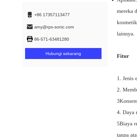
mereka d
+86 17357113477
kosmetik
amy@rps-sonic.com
lainnya.
86-571-63481280
Hubungi sekarang
Fitur
1. Jenis 
2. Membu
3Konsent
4. Daya 
5Biaya r
tanpa at