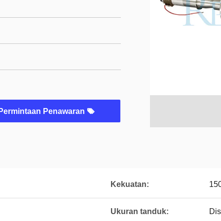
Permintaan Penawaran
Kekuatan:
15
Ukuran tanduk:
Di