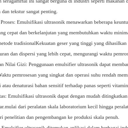
 seragamHal ini sangat berguna di industri seperti makanan
 dan tekstur sangat penting.
i Proses: Emulsifikasi ultrasonik menawarkan beberapa keuntun
ang cepat dan berkelanjutan yang membutuhkan waktu minim
etode tradisionalKekuatan geser yang tinggi yang dihasilka
ran dan dispersi yang lebih cepat, mengurangi waktu pemros
ian Nilai Gizi: Penggunaan emulsifier ultrasonik dapat memban
.Waktu pemrosesan yang singkat dan operasi suhu rendah mem
 atau denaturasi bahan sensitif terhadap panas seperti vitami
itas: Emulsifikasi ultrasonik dapat dengan mudah ditingkat
ar.mulai dari peralatan skala laboratorium kecil hingga peral
ri penelitian dan pengembangan ke produksi skala penuh.
: Emulsifier ultrasonik ditemukan aplikasi dalam berbagai in