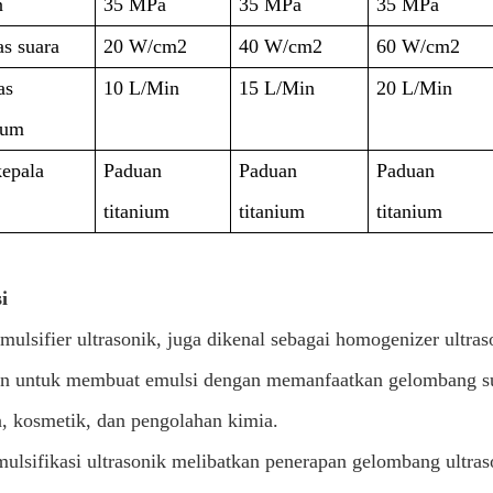
n
35 MPa
35 MPa
35 MPa
as suara
20 W/cm2
40 W/cm2
60 W/cm2
as
10 L/Min
15 L/Min
20 L/Min
mum
epala
Paduan
Paduan
Paduan
titanium
titanium
titanium
i
mulsifier ultrasonik, juga dikenal sebagai homogenizer ultras
n untuk membuat emulsi dengan memanfaatkan gelombang sua
 kosmetik, dan pengolahan kimia.
mulsifikasi ultrasonik melibatkan penerapan gelombang ultras