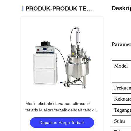
Deskri
PRODUK-PRODUK TERKAIT
Paramet
Model
Frekuen
Kekuat
Mesin ekstraksi tanaman ultrasonik
Tegang
terlaris kualitas terbaik dengan tangki
pencampur pengaduk
Suhu
Dapatkan Harga Terbaik