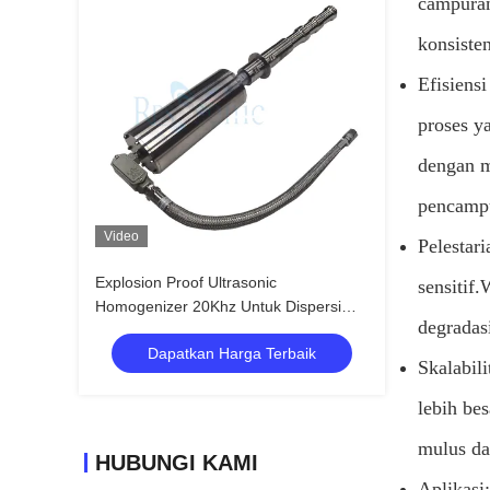
campuran
konsisten
Efisiens
proses y
dengan m
pencampu
Video
Pelestar
Explosion Proof Ultrasonic
sensitif
Homogenizer 20Khz Untuk Dispersi
degradasi
Dan Depolimerisasi
Dapatkan Harga Terbaik
Skalabil
lebih bes
mulus da
HUBUNGI KAMI
Aplikasi