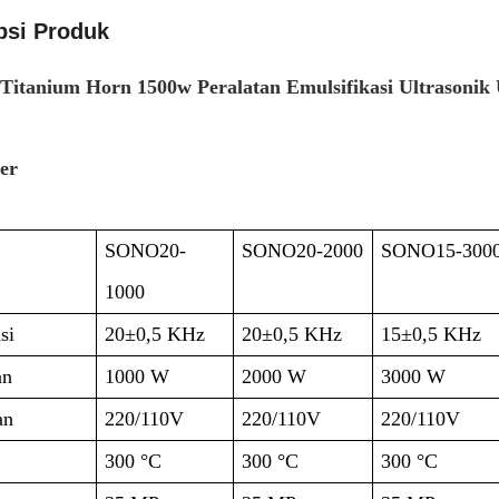
psi Produk
Titanium Horn 1500w Peralatan Emulsifikasi Ultrasoni
er
SONO20-
SONO20-2000
SONO15-300
1000
si
20±0,5 KHz
20±0,5 KHz
15±0,5 KHz
an
1000 W
2000 W
3000 W
an
220/110V
220/110V
220/110V
300 °C
300 °C
300 °C