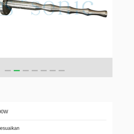
00W
sesuaikan