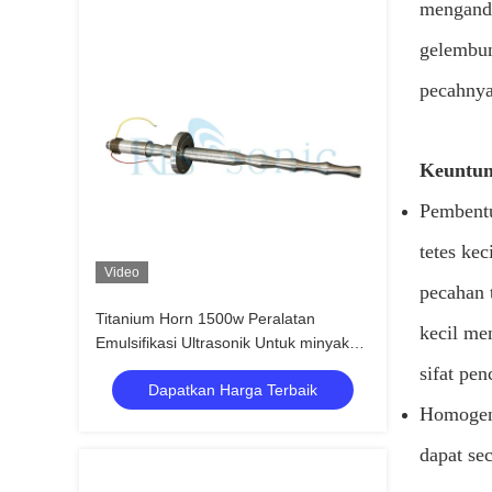
mengandu
gelembun
pecahnya
Keuntun
Pembentu
tetes ke
Video
pecahan 
Titanium Horn 1500w Peralatan
kecil me
Emulsifikasi Ultrasonik Untuk minyak
dan air
sifat pe
Dapatkan Harga Terbaik
Homogeni
dapat se