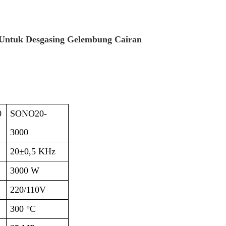
k Untuk Desgasing Gelembung Cairan
0
SONO20-
3000
20±0,5 KHz
3000 W
220/110V
300 °C