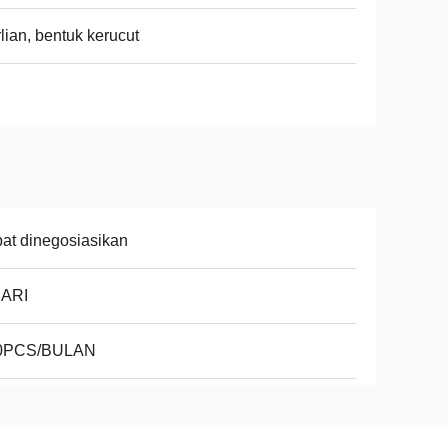
lian, bentuk kerucut
at dinegosiasikan
HARI
0PCS/BULAN