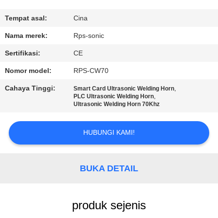
KUALITAS
Tempat asal:
Cina
HUBUNGI
Nama merek:
Rps-sonic
KAMI
Sertifikasi:
CE
Nomor model:
RPS-CW70
BERITA
Cahaya Tinggi:
,
Smart Card Ultrasonic Welding Horn
,
PLC Ultrasonic Welding Horn
Ultrasonic Welding Horn 70Khz
KASUS
HUBUNGI KAMI!
SITEMAP
BUKA DETAIL
KEBIJAKAN
PRIVASI
produk sejenis