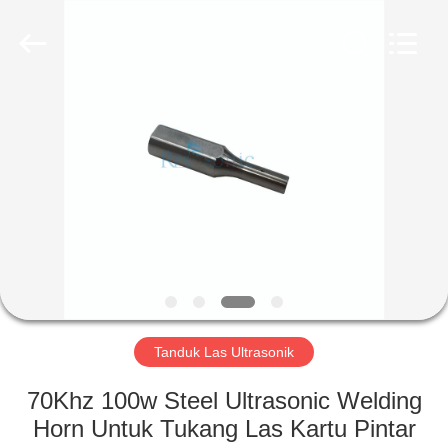
Hangzhou
Powersonic
Equipment
Co.,
Ltd..
All
Rights
Reserved.
RUMAH
PRODUK
TENTANG
KAMI
TUR
PABRIK
Tanduk Las Ultrasonik
70Khz 100w Steel Ultrasonic Welding
KONTROL
Horn Untuk Tukang Las Kartu Pintar