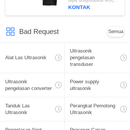
dapat dinegosiasikan MOQ:1pcs
Dioperasikan
KONTAK
Bad Request
Semua
Ultrasonik
Alat Las Ultrasonik
pengelasan
transduser
Ultrasonik
Power supply
pengelasan converter
ultrasonik
Tanduk Las
Perangkat Pemotong
Ultrasonik
Ultrasonik
Pengelasan Spot
Prosesor Cairan