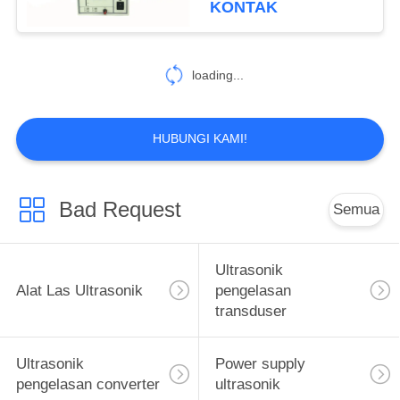
KONTAK
16
Nozel Semprot
loading...
Ultrasonik
HUBUNGI KAMI!
Bad Request
Semua
15
Alat Pemesinan
Ultrasonik
Ultrasonik
Alat Las Ultrasonik
pengelasan
transduser
Ultrasonik
Power supply
pengelasan converter
ultrasonik