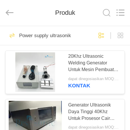
Hangzhou
Powersonic
Equipment
Co.,
Produk
Ltd..
All
Rights
Reserved.
RUMAH
101
Power supply ultrasonik
Alat Las Ultrasonik
PRODUK
20Khz Ultrasonic
Welding Generator
TENTANG
Untuk Mesin Pembuat
KAMI
Masker Ultrasonic Mask
dapat dinegosiasikan MOQ:1 buah
Slicer
KONTAK
51
TUR
Ultrasonik
PABRIK
Generator Ultrasonik
Daya Tinggi 40Khz
pengelasan
Untuk Prosesor Cair
KONTROL
Pemotong Las
transduser
dapat dinegosiasikan MOQ:1 buah