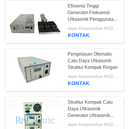
Efisiensi Tinggi
Generator Frekuensi
48
Ultrasonik Penggunaan
Pengelasan Spot
Industri Tekstil Rumah
dapat dinegosiasikan MOQ:1pcs
KONTAK
Ultrasonik
Pengelasan Otomatis
Catu Daya Ultrasonik
Struktur Kompak Ringan
68
dapat dinegosiasikan MOQ:1pcs
KONTAK
Prosesor Cairan
Ultrasonik
Struktur Kompak Catu
Daya Ultrasonik
Generator Ultrasonik
Ringan
dapat dinegosiasikan MOQ:1pcs