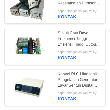
Keselamatan Ultrasonik
Weld Generator
dapat dinegosiasikan MOQ:1pcs
KONTAK
30
Tanduk Las
Sirkuit Catu Daya
Ultrasonik
Frekuensi Tinggi
Efisiensi Tinggi Output
Kuat
dapat dinegosiasikan MOQ:1pcs
KONTAK
90
Kontrol PLC Ultrasonik
Perangkat
Pengelasan Generator
Layar Sentuh Digital
Pemotong
Ultrasonic Generator
dapat dinegosiasikan MOQ:1pcs
Ultrasonik
KONTAK