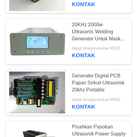
KUALITAS
KONTAK
HUBUNGI
20KHz 2000w
17
KAMI
Ultrasonic Welding
Ultrasonik
Generator Untuk Masker
Slicer
BERITA
pengelasan
dapat dinegosiasikan MOQ:1 buah
KONTAK
converter
KASUS
Generator Digital PCB
Papan Sirkuit Ultrasonik
SITEMAP
20khz Portable
40
dapat dinegosiasikan MOQ:1 buah
Power supply
KONTAK
KEBIJAKAN
ultrasonik
PRIVASI
Pisahkan Pasokan
Ultrasonik Power Supply