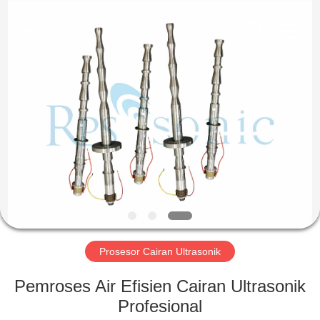
Hangzhou
Powersonic
Equipment
Co.,
Ltd..
All
Rights
Reserved.
RUMAH
PRODUK
TENTANG
KAMI
TUR
PABRIK
Prosesor Cairan Ultrasonik
Pemroses Air Efisien Cairan Ultrasonik
KONTROL
Profesional