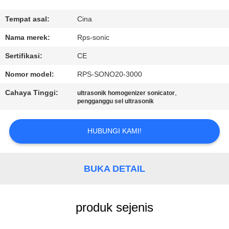
KUALITAS
Tempat asal:
Cina
HUBUNGI
Nama merek:
Rps-sonic
KAMI
Sertifikasi:
CE
Nomor model:
RPS-SONO20-3000
BERITA
Cahaya Tinggi:
,
ultrasonik homogenizer sonicator
pengganggu sel ultrasonik
KASUS
HUBUNGI KAMI!
SITEMAP
BUKA DETAIL
KEBIJAKAN
PRIVASI
produk sejenis