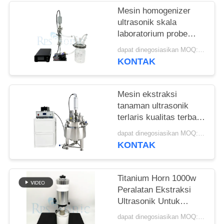
Mesin homogenizer
ultrasonik skala
laboratorium probe
sonikasi ultrasonik
dapat dinegosiasikan MOQ:1 Set
KONTAK
Mesin ekstraksi
tanaman ultrasonik
terlaris kualitas terbaik
dengan tangki
dapat dinegosiasikan MOQ:1 Set
pencampur pengaduk
KONTAK
Titanium Horn 1000w
Peralatan Ekstraksi
Ultrasonik Untuk
Pengobatan Cina
dapat dinegosiasikan MOQ:1 buah