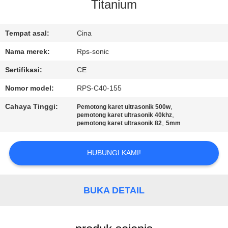
KUALITAS
Titanium
HUBUNGI
Tempat asal:
Cina
KAMI
Nama merek:
Rps-sonic
Sertifikasi:
CE
BERITA
Nomor model:
RPS-C40-155
Cahaya Tinggi:
,
Pemotong karet ultrasonik 500w
KASUS
,
pemotong karet ultrasonik 40khz
,
pemotong karet ultrasonik 82
5mm
SITEMAP
HUBUNGI KAMI!
KEBIJAKAN
BUKA DETAIL
PRIVASI