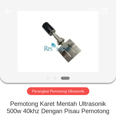
Hangzhou
Powersonic
Equipment
Co.,
Ltd..
All
Rights
Reserved.
RUMAH
PRODUK
TENTANG
KAMI
TUR
PABRIK
Perangkat Pemotong Ultrasonik
Pemotong Karet Mentah Ultrasonik
KONTROL
500w 40khz Dengan Pisau Pemotong