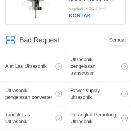
Nozzle untuk Pabrik
negotiate MOQ:1 SET
Sel Bahan Bakar
KONTAK
Bad Request
Semua
Ultrasonik
Alat Las Ultrasonik
pengelasan
transduser
Ultrasonik
Power supply
pengelasan converter
ultrasonik
Tanduk Las
Perangkat Pemotong
Ultrasonik
Ultrasonik