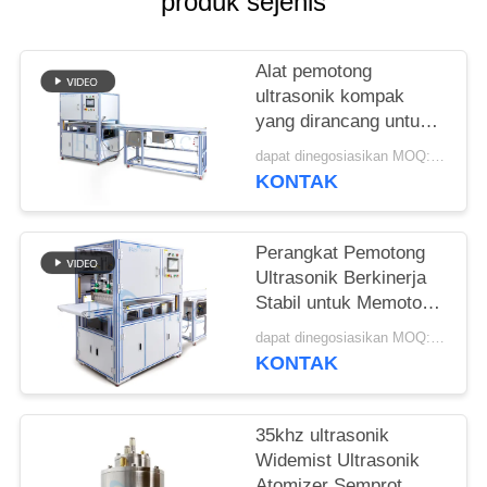
produk sejenis
Alat pemotong
ultrasonik kompak
yang dirancang untuk
pemotongan tanpa
dapat dinegosiasikan MOQ:1pcs
jahitan kain sintetis
KONTAK
bahan nonwoven dan
lembaran karet
Perangkat Pemotong
Ultrasonik Berkinerja
Stabil untuk Memotong
Kue Dengan Pisau
dapat dinegosiasikan MOQ:1 Set
Lebar dan
KONTAK
Pengoperasian yang
Mudah untuk Toko Roti
dan Katering
35khz ultrasonik
Widemist Ultrasonik
Atomizer Semprot