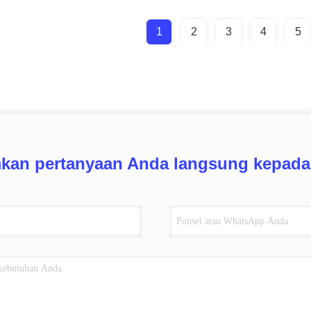
1
2
3
4
5
mkan pertanyaan Anda langsung kepada