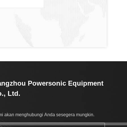
angzhou Powersonic Equipment
., Ltd.
i akan menghubungi Anda sesegera mungkin.