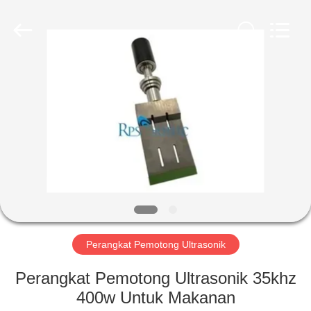
Hangzhou
Powersonic
Equipment
Co.,
Ltd..
All
Rights
Reserved.
RUMAH
PRODUK
TENTANG
KAMI
TUR
PABRIK
Perangkat Pemotong Ultrasonik
Perangkat Pemotong Ultrasonik 35khz
KONTROL
400w Untuk Makanan