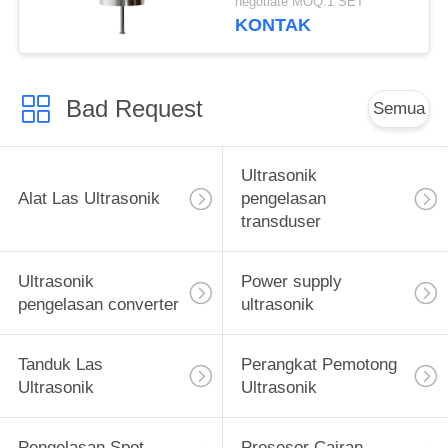
negotiate MOQ:1 SET
Sel Bahan Bakar
KONTAK
Bad Request
Semua
Ultrasonik
Alat Las Ultrasonik
pengelasan
transduser
Ultrasonik
Power supply
pengelasan converter
ultrasonik
Tanduk Las
Perangkat Pemotong
Ultrasonik
Ultrasonik
Pengelasan Spot
Prosesor Cairan