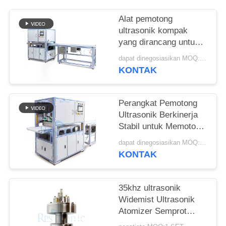
Alat pemotong
ultrasonik kompak
yang dirancang untuk
pemotongan tanpa
dapat dinegosiasikan MOQ:1pcs
jahitan kain sintetis
KONTAK
bahan nonwoven dan
lembaran karet
Perangkat Pemotong
Ultrasonik Berkinerja
Stabil untuk Memotong
Kue Dengan Pisau
dapat dinegosiasikan MOQ:1 Set
Lebar dan
KONTAK
Pengoperasian yang
Mudah untuk Toko Roti
dan Katering
35khz ultrasonik
Widemist Ultrasonik
Atomizer Semprot
Nozzle untuk Pabrik