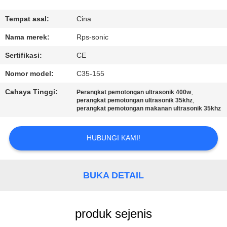
KUALITAS
Tempat asal:
Cina
HUBUNGI
Nama merek:
Rps-sonic
KAMI
Sertifikasi:
CE
Nomor model:
C35-155
BERITA
Cahaya Tinggi:
,
Perangkat pemotongan ultrasonik 400w
,
perangkat pemotongan ultrasonik 35khz
perangkat pemotongan makanan ultrasonik 35khz
KASUS
HUBUNGI KAMI!
SITEMAP
BUKA DETAIL
KEBIJAKAN
PRIVASI
produk sejenis