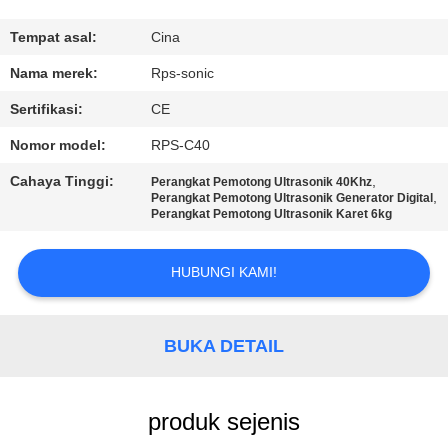
KUALITAS
Tempat asal:
Cina
HUBUNGI
Nama merek:
Rps-sonic
KAMI
Sertifikasi:
CE
Nomor model:
RPS-C40
BERITA
Cahaya Tinggi:
,
Perangkat Pemotong Ultrasonik 40Khz
,
Perangkat Pemotong Ultrasonik Generator Digital
Perangkat Pemotong Ultrasonik Karet 6kg
KASUS
HUBUNGI KAMI!
SITEMAP
BUKA DETAIL
KEBIJAKAN
PRIVASI
produk sejenis