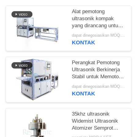
Alat pemotong
ultrasonik kompak
yang dirancang untuk
pemotongan tanpa
dapat dinegosiasikan MOQ:1pcs
jahitan kain sintetis
KONTAK
bahan nonwoven dan
lembaran karet
Perangkat Pemotong
Ultrasonik Berkinerja
Stabil untuk Memotong
Kue Dengan Pisau
dapat dinegosiasikan MOQ:1 Set
Lebar dan
KONTAK
Pengoperasian yang
Mudah untuk Toko Roti
dan Katering
35khz ultrasonik
Widemist Ultrasonik
Atomizer Semprot
Nozzle untuk Pabrik