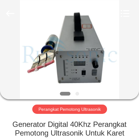
Hangzhou
Powersonic
Equipment
Co.,
Ltd..
All
Rights
Reserved.
RUMAH
PRODUK
TENTANG
KAMI
TUR
PABRIK
Perangkat Pemotong Ultrasonik
Generator Digital 40Khz Perangkat
KONTROL
Pemotong Ultrasonik Untuk Karet