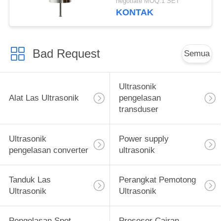
negotiate MOQ:1 SET
Sel Bahan Bakar
KONTAK
Bad Request
Semua
Ultrasonik
Alat Las Ultrasonik
pengelasan
transduser
Ultrasonik
Power supply
pengelasan converter
ultrasonik
Tanduk Las
Perangkat Pemotong
Ultrasonik
Ultrasonik
Pengelasan Spot
Prosesor Cairan