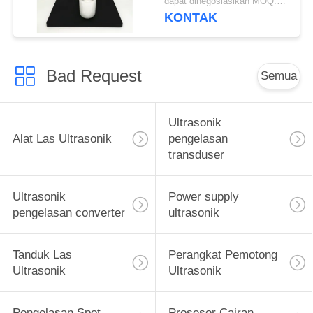
dapat dinegosiasikan MOQ:1 buah
KONTAK
Bad Request
Semua
Ultrasonik
Alat Las Ultrasonik
pengelasan
transduser
Ultrasonik
Power supply
pengelasan converter
ultrasonik
Tanduk Las
Perangkat Pemotong
Ultrasonik
Ultrasonik
Pengelasan Spot
Prosesor Cairan