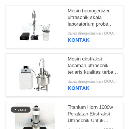
Mesin homogenizer
ultrasonik skala
laboratorium probe
sonikasi ultrasonik
dapat dinegosiasikan MOQ:1 Set
KONTAK
Mesin ekstraksi
tanaman ultrasonik
terlaris kualitas terbaik
dengan tangki
dapat dinegosiasikan MOQ:1 Set
pencampur pengaduk
KONTAK
Titanium Horn 1000w
Peralatan Ekstraksi
Ultrasonik Untuk
Pengobatan Cina