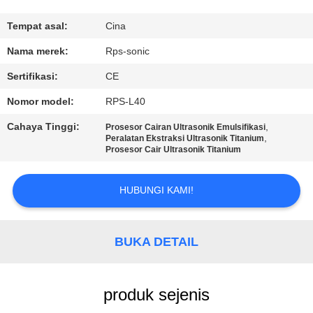
KUALITAS
Tempat asal:
Cina
HUBUNGI
Nama merek:
Rps-sonic
KAMI
Sertifikasi:
CE
Nomor model:
RPS-L40
BERITA
Cahaya Tinggi:
,
Prosesor Cairan Ultrasonik Emulsifikasi
,
Peralatan Ekstraksi Ultrasonik Titanium
Prosesor Cair Ultrasonik Titanium
KASUS
HUBUNGI KAMI!
SITEMAP
BUKA DETAIL
KEBIJAKAN
PRIVASI
produk sejenis