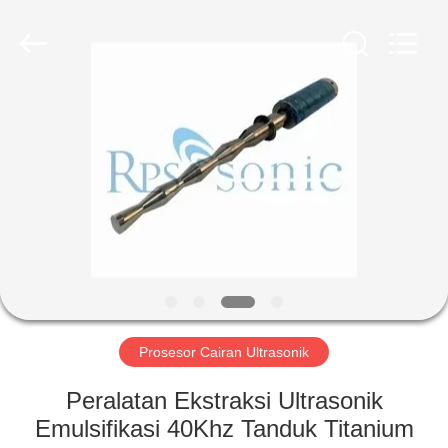
Hangzhou
Powersonic
Equipment
Co.,
Ltd..
All
Rights
Reserved.
RUMAH
PRODUK
TENTANG
KAMI
TUR
PABRIK
Prosesor Cairan Ultrasonik
Peralatan Ekstraksi Ultrasonik
KONTROL
Emulsifikasi 40Khz Tanduk Titanium