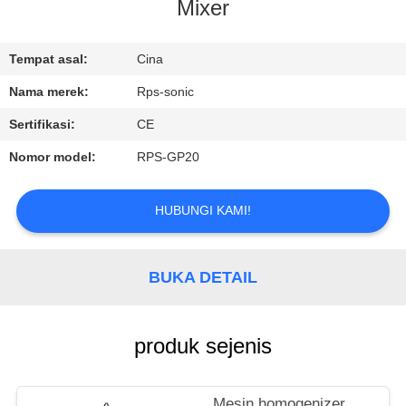
KUALITAS
Mixer
HUBUNGI
Tempat asal:
Cina
KAMI
Nama merek:
Rps-sonic
Sertifikasi:
CE
BERITA
Nomor model:
RPS-GP20
KASUS
HUBUNGI KAMI!
SITEMAP
BUKA DETAIL
KEBIJAKAN
produk sejenis
PRIVASI
Mesin homogenizer