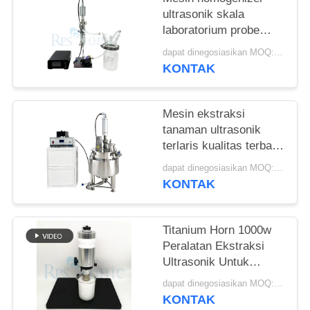
ultrasonik skala
laboratorium probe
sonikasi ultrasonik
dapat dinegosiasikan MOQ:1 Set
KONTAK
Mesin ekstraksi
tanaman ultrasonik
terlaris kualitas terbaik
dengan tangki
dapat dinegosiasikan MOQ:1 Set
pencampur pengaduk
KONTAK
Titanium Horn 1000w
Peralatan Ekstraksi
Ultrasonik Untuk
Pengobatan Cina
dapat dinegosiasikan MOQ:1 buah
KONTAK