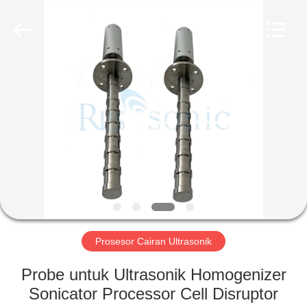
Hangzhou
Powersonic
Equipment
Co.,
Ltd..
All
Rights
Reserved.
RUMAH
PRODUK
TENTANG
KAMI
TUR
PABRIK
Prosesor Cairan Ultrasonik
Probe untuk Ultrasonik Homogenizer
KONTROL
Sonicator Processor Cell Disruptor