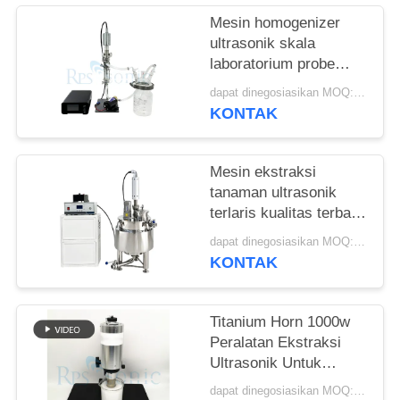
Mesin homogenizer
ultrasonik skala
laboratorium probe
sonikasi ultrasonik
dapat dinegosiasikan MOQ:1 Set
KONTAK
Mesin ekstraksi
tanaman ultrasonik
terlaris kualitas terbaik
dengan tangki
dapat dinegosiasikan MOQ:1 Set
pencampur pengaduk
KONTAK
Titanium Horn 1000w
Peralatan Ekstraksi
Ultrasonik Untuk
Pengobatan Cina
dapat dinegosiasikan MOQ:1 buah