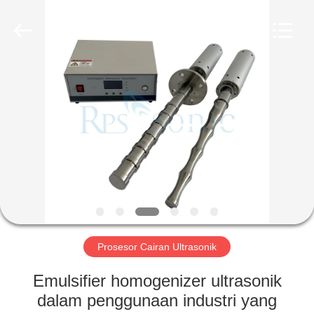
Hangzhou
Powersonic
Equipment
Co.,
Ltd..
All
Rights
Reserved.
RUMAH
PRODUK
TENTANG
KAMI
TUR
PABRIK
Prosesor Cairan Ultrasonik
Emulsifier homogenizer ultrasonik
KONTROL
dalam penggunaan industri yang