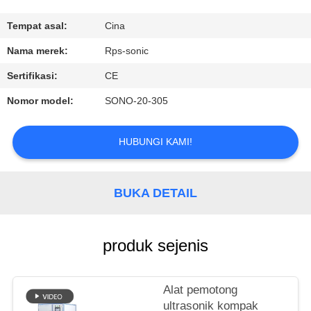
KUALITAS
Tempat asal:
Cina
HUBUNGI
Nama merek:
Rps-sonic
KAMI
Sertifikasi:
CE
Nomor model:
SONO-20-305
BERITA
HUBUNGI KAMI!
KASUS
BUKA DETAIL
SITEMAP
KEBIJAKAN
produk sejenis
PRIVASI
Alat pemotong
ultrasonik kompak