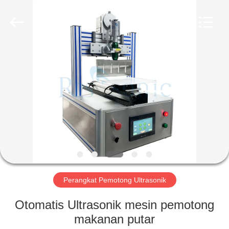
Hangzhou
Powersonic
Equipment
Co.,
Ltd..
All
Rights
Reserved.
RUMAH
PRODUK
TENTANG
KAMI
TUR
PABRIK
Perangkat Pemotong Ultrasonik
Otomatis Ultrasonik mesin pemotong
KONTROL
makanan putar