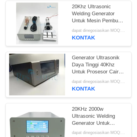
20Khz Ultrasonic
Welding Generator
Untuk Mesin Pembuat
Masker Ultrasonic
dapat dinegosiasikan MOQ:1 buah
Mask Slicer
KONTAK
Generator Ultrasonik
Daya Tinggi 40Khz
Untuk Prosesor Cair
Pemotong Las
dapat dinegosiasikan MOQ:1 buah
KONTAK
20KHz 2000w
Ultrasonic Welding
Generator Untuk
Masker Slicer
dapat dinegosiasikan MOQ:1 buah