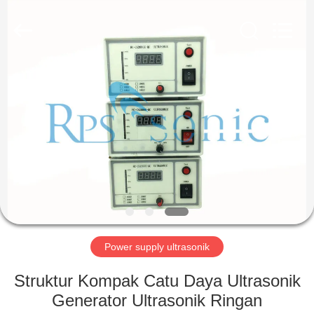
Hangzhou
Powersonic
Equipment
Co.,
Ltd..
All
Rights
Reserved.
RUMAH
PRODUK
TENTANG
KAMI
TUR
PABRIK
Power supply ultrasonik
Struktur Kompak Catu Daya Ultrasonik
KONTROL
Generator Ultrasonik Ringan