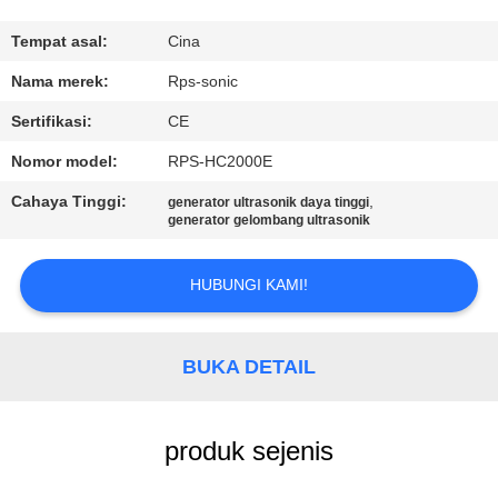
KUALITAS
Tempat asal:
Cina
HUBUNGI
Nama merek:
Rps-sonic
KAMI
Sertifikasi:
CE
Nomor model:
RPS-HC2000E
BERITA
Cahaya Tinggi:
,
generator ultrasonik daya tinggi
generator gelombang ultrasonik
KASUS
HUBUNGI KAMI!
SITEMAP
BUKA DETAIL
KEBIJAKAN
PRIVASI
produk sejenis