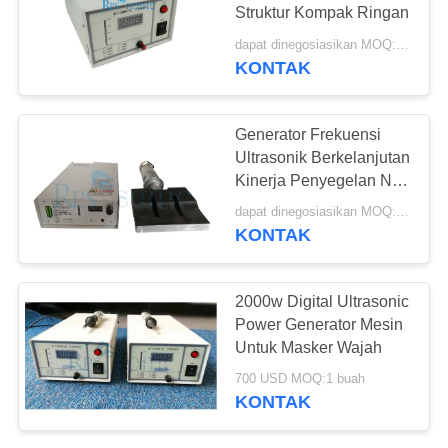
Struktur Kompak Ringan
dapat dinegosiasikan MOQ:1pcs
KONTAK
Generator Frekuensi
Ultrasonik Berkelanjutan
Kinerja Penyegelan Non
Woven Stabil
dapat dinegosiasikan MOQ:1pcs
KONTAK
2000w Digital Ultrasonic
Power Generator Mesin
Untuk Masker Wajah
700 USD MOQ:1 buah
KONTAK