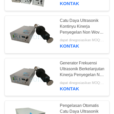
KUALITAS
KONTAK
HUBUNGI
Catu Daya Ultrasonik
KAMI
Kontinyu Kinerja
Penyegelan Non Woven
Yang Stabil
BERITA
dapat dinegosiasikan MOQ:1pcs
KONTAK
KASUS
Generator Frekuensi
Ultrasonik Berkelanjutan
SITEMAP
Kinerja Penyegelan Non
Woven Stabil
dapat dinegosiasikan MOQ:1pcs
KONTAK
KEBIJAKAN
PRIVASI
Pengelasan Otomatis
Catu Daya Ultrasonik