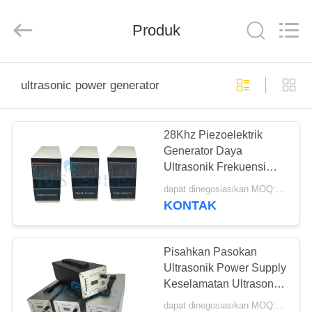
Hangzhou
Powersonic
Equipment
Co.,
Produk
Ltd..
All
Rights
Reserved.
RUMAH
ultrasonic power generator
PRODUK
28Khz Piezoelektrik
Generator Daya
TENTANG
Ultrasonik Frekuensi
KAMI
Tinggi
dapat dinegosiasikan MOQ:1pcs
KONTAK
TUR
PABRIK
Pisahkan Pasokan
Ultrasonik Power Supply
Keselamatan Ultrasonik
KONTROL
Weld Generator
dapat dinegosiasikan MOQ:1pcs