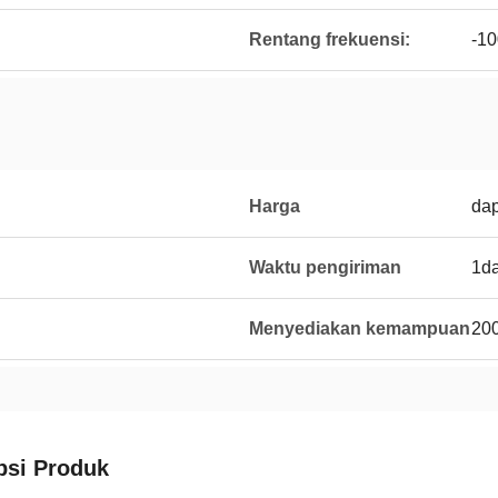
Rentang frekuensi:
-1
Harga
dap
Waktu pengiriman
1d
Menyediakan kemampuan
20
psi Produk