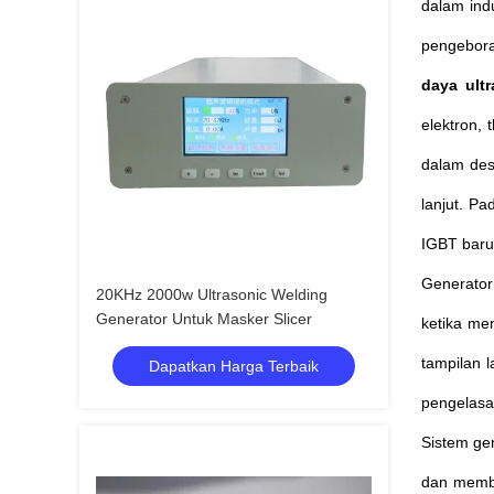
dalam ind
pengeboran
daya ultr
elektron, 
dalam desa
lanjut.
Pad
IGBT baru
Generator 
20KHz 2000w Ultrasonic Welding
Generator Untuk Masker Slicer
ketika men
tampilan 
Dapatkan Harga Terbaik
pengelasa
Sistem ge
dan membu