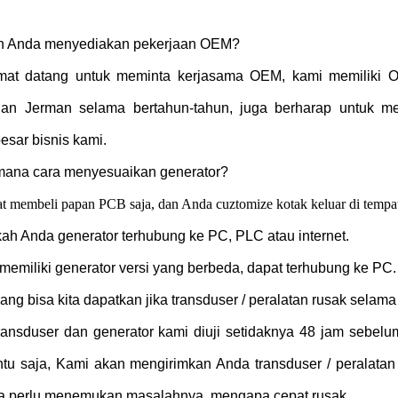
h Anda menyediakan pekerjaan OEM?
mat datang untuk meminta kerjasama OEM, kami memiliki 
dan Jerman selama bertahun-tahun, juga berharap untuk 
sar bisnis kami.
mana cara menyesuaikan generator?
t membeli papan PCB saja, dan Anda cuztomize kotak keluar di tempat
kah Anda generator terhubung ke PC, PLC atau internet.
memiliki generator versi yang berbeda, dapat terhubung ke PC.
ang bisa kita dapatkan jika transduser / peralatan rusak selama
ansduser dan generator kami diuji setidaknya 48 jam sebelum
ntu saja, Kami akan mengirimkan Anda transduser / peralatan 
ta perlu menemukan masalahnya, mengapa cepat rusak.