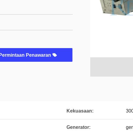
Permintaan Penawaran
Kekuasaan:
30
Generator:
gen