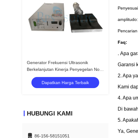
Penyesuai
amplitudo
Pencarian 
Faq:
.
Apa gar
Generator Frekuensi Ultrasonik
Garansi 
Berkelanjutan Kinerja Penyegelan Non
2. Apa ya
Woven Stabil
Dapatkan Harga Terbaik
Kami dap
4. Apa u
Di bawah
HUBUNGI KAMI
5. Apaka
Ya, Gene
86-156-58151051