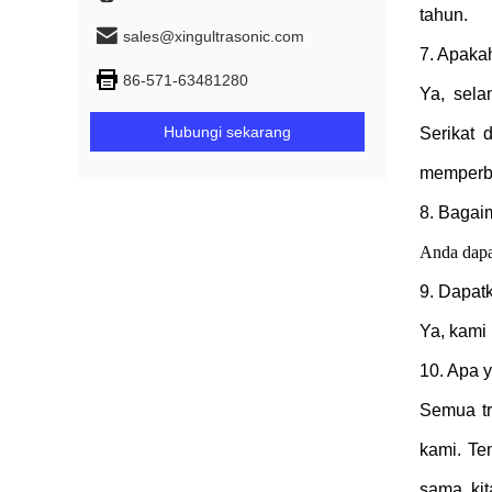
tahun.
sales@xingultrasonic.com
7. Apaka
86-571-63481280
Ya, sela
Hubungi sekarang
Serikat 
memperbe
8. Bagai
Anda dapa
9. Dapat
Ya, kami 
10. Apa y
Semua tr
kami.
Te
sama, ki