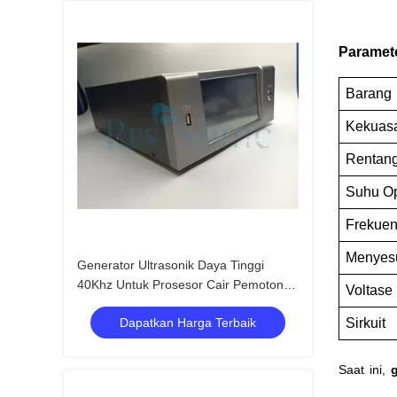
Paramet
Barang
Kekuas
Rentang
Suhu Op
Frekuen
Menyesu
Generator Ultrasonik Daya Tinggi
40Khz Untuk Prosesor Cair Pemotong
Voltase
Las
Dapatkan Harga Terbaik
Sirkuit
Saat ini,
g