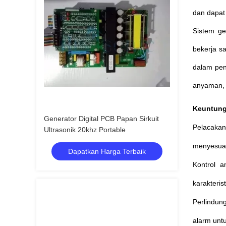
dan dapat
Sistem ge
bekerja s
dalam peng
anyaman, 
Keuntung
Generator Digital PCB Papan Sirkuit
Pelacakan
Ultrasonik 20khz Portable
menyesuai
Dapatkan Harga Terbaik
Kontrol a
karakteris
Perlindung
alarm untu