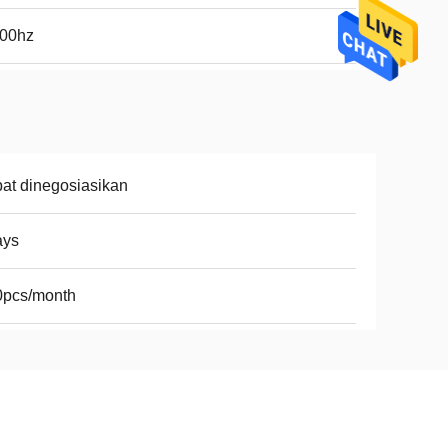
000hz
at dinegosiasikan
ays
0pcs/month