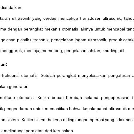
 diandalkan.
taran ultrasonik yang cerdas mencakup transduser ultrasonik, tandu
ama dengan perangkat mekanis otomatis lainnya untuk mencapai tanpa
elasan plastik ultrasonik, pengelasan logam ultrasonik, produk cetak
menggorok, meninju, memotong, pengelasan jahitan, knurling, dll.
an:
 frekuensi otomatis: Setelah perangkat menyelesaikan pengaturan a
kan generator.
mplitudo otomatis: Ketika beban berubah selama pengoperasian t
tik pengendaraan untuk memastikan bahwa kepala pahat ultrasonik memi
an sistem: Ketika sistem bekerja di lingkungan operasi yang tidak se
k melindungi peralatan dari kerusakan.