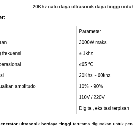
20Khz catu daya ultrasonik daya tinggi untu
er:
Parameter
aan
3000W maks
 frekuensi
± 1khz
erasional
≤65 ℃
si
20Khz ~ 60khz
aikan amplitudo
10% ~ 90%
110V / 220V
Digital, eksitasi terpisah
enerator ultrasonik berdaya tinggi
terutama digunakan untuk penge