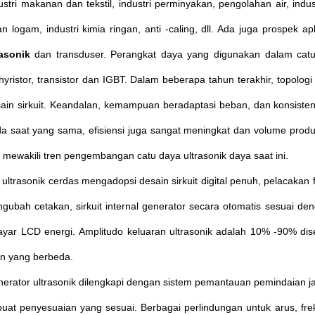
ustri makanan dan tekstil, industri perminyakan, pengolahan air, ind
 logam, industri kimia ringan, anti -caling, dll. Ada juga prospek apl
asonik
dan transduser.
Perangkat daya yang digunakan dalam catu 
thyristor, transistor dan IGBT.
Dalam beberapa tahun terakhir, topologi
in sirkuit.
Keandalan, kemampuan beradaptasi beban, dan konsistensi 
a saat yang sama, efisiensi juga sangat meningkat dan volume prod
 mewakili tren pengembangan catu daya ultrasonik daya saat ini.
ultrasonik cerdas mengadopsi desain sirkuit digital penuh, pelacakan 
gubah cetakan, sirkuit internal generator secara otomatis sesuai deng
layar LCD energi.
Amplitudo keluaran ultrasonik adalah 10% -90% di
n yang berbeda.
nerator ultrasonik dilengkapi dengan sistem pemantauan pemindaian ja
at penyesuaian yang sesuai.
Berbagai perlindungan untuk arus, fre