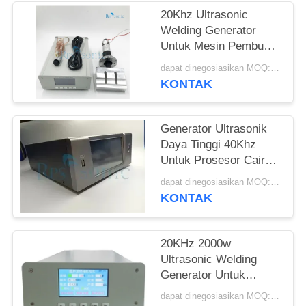
20Khz Ultrasonic
Welding Generator
Untuk Mesin Pembuat
Masker Ultrasonic
dapat dinegosiasikan MOQ:1 buah
Mask Slicer
KONTAK
Generator Ultrasonik
Daya Tinggi 40Khz
Untuk Prosesor Cair
Pemotong Las
dapat dinegosiasikan MOQ:1 buah
KONTAK
20KHz 2000w
Ultrasonic Welding
Generator Untuk
Masker Slicer
dapat dinegosiasikan MOQ:1 buah