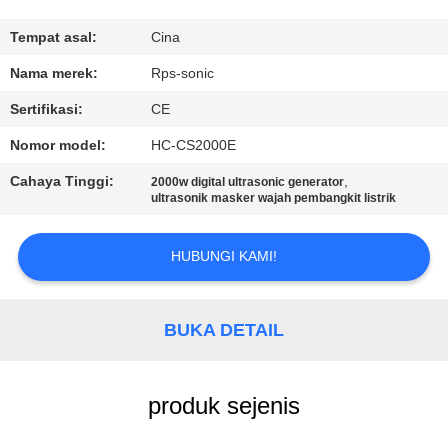
KUALITAS
Tempat asal:
Cina
HUBUNGI
Nama merek:
Rps-sonic
KAMI
Sertifikasi:
CE
Nomor model:
HC-CS2000E
BERITA
Cahaya Tinggi:
,
2000w digital ultrasonic generator
ultrasonik masker wajah pembangkit listrik
KASUS
HUBUNGI KAMI!
SITEMAP
BUKA DETAIL
KEBIJAKAN
PRIVASI
produk sejenis