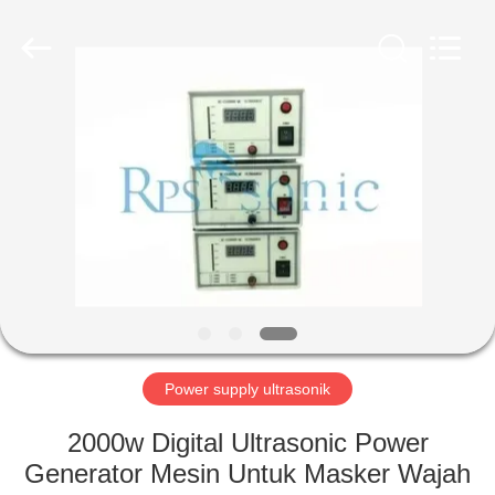
Hangzhou
Powersonic
Equipment
Co.,
Ltd..
All
Rights
Reserved.
RUMAH
PRODUK
TENTANG
KAMI
TUR
PABRIK
Power supply ultrasonik
2000w Digital Ultrasonic Power
KONTROL
Generator Mesin Untuk Masker Wajah