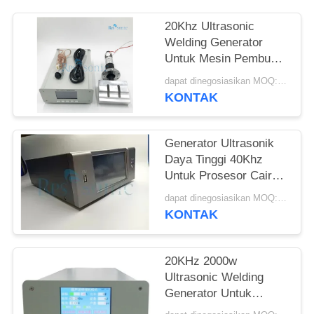
20Khz Ultrasonic
Welding Generator
Untuk Mesin Pembuat
Masker Ultrasonic
dapat dinegosiasikan MOQ:1 buah
Mask Slicer
KONTAK
Generator Ultrasonik
Daya Tinggi 40Khz
Untuk Prosesor Cair
Pemotong Las
dapat dinegosiasikan MOQ:1 buah
KONTAK
20KHz 2000w
Ultrasonic Welding
Generator Untuk
Masker Slicer