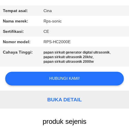
KUALITAS
Tempat asal:
Cina
HUBUNGI
Nama merek:
Rps-sonic
KAMI
Sertifikasi:
CE
Nomor model:
RPS-HC2000E
BERITA
Cahaya Tinggi:
,
papan sirkuit generator digital ultrasonik
,
papan sirkuit ultrasonik 20khz
papan sirkuit ultrasonik 2000w
KASUS
HUBUNGI KAMI!
SITEMAP
BUKA DETAIL
KEBIJAKAN
PRIVASI
produk sejenis