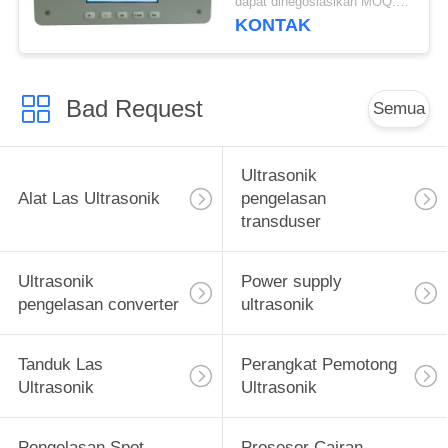
dapat dinegosiasikan MOQ:1 buah
KONTAK
Bad Request
Semua
Ultrasonik
Alat Las Ultrasonik
pengelasan
transduser
Ultrasonik
Power supply
pengelasan converter
ultrasonik
Tanduk Las
Perangkat Pemotong
Ultrasonik
Ultrasonik
Pengelasan Spot
Prosesor Cairan