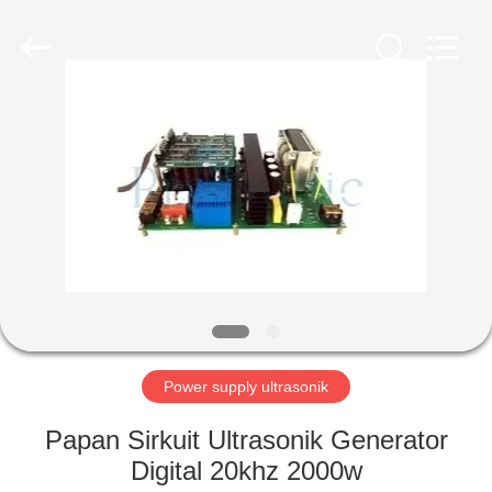
Hangzhou
Powersonic
Equipment
Co.,
Ltd..
All
Rights
Reserved.
RUMAH
PRODUK
TENTANG
KAMI
TUR
PABRIK
Power supply ultrasonik
Papan Sirkuit Ultrasonik Generator
KONTROL
Digital 20khz 2000w