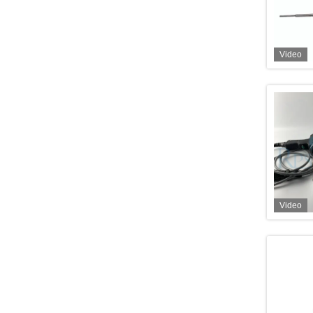
Video
Video