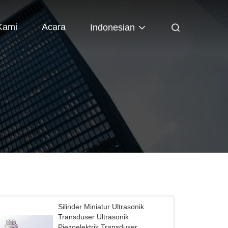
Kami
Acara
Indonesian
Silinder Miniatur Ultrasonik
Transduser Ultrasonik
Piezoelektrik Transduser