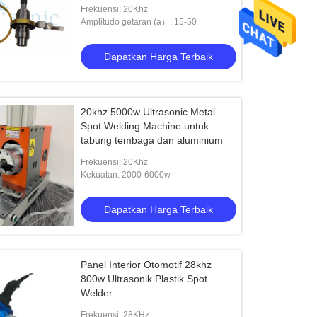
Frekuensi: 20Khz
Amplitudo getaran (a）: 15-50
Dapatkan Harga Terbaik
20khz 5000w Ultrasonic Metal
Spot Welding Machine untuk
tabung tembaga dan aluminium
Frekuensi: 20Khz
Kekuatan: 2000-6000w
Dapatkan Harga Terbaik
Panel Interior Otomotif 28khz
800w Ultrasonik Plastik Spot
Welder
Frekuensi: 28KHz