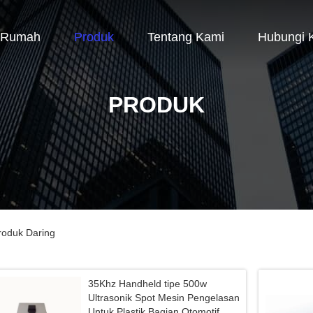
Rumah
Produk
Tentang Kami
Hubungi 
PRODUK
roduk Daring
35Khz Handheld tipe 500w
Ultrasonik Spot Mesin Pengelasan
Untuk Plastik Bagian Otomotif