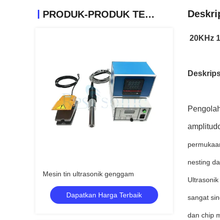
Deskri
PRODUK-PRODUK TERKAIT
20KHz 1
Deskrips
Pengolah
amplitudo
permukaan
nesting da
Mesin tin ultrasonik genggam
Ultrasoni
Dapatkan Harga Terbaik
sangat sin
dan chip 