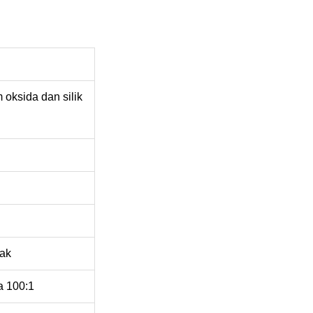
 oksida dan silik
nak
a 100:1