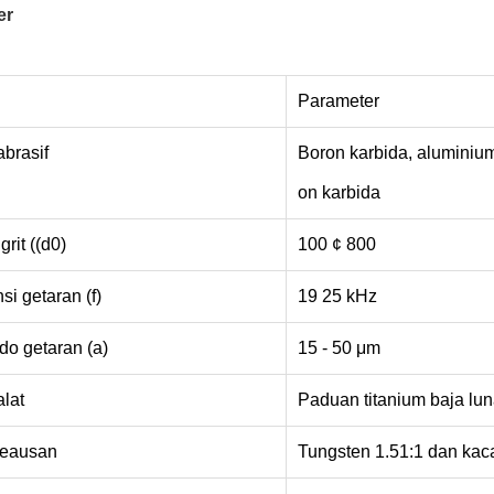
er
Parameter
brasif
Boron karbida, aluminium
on karbida
rit ((d0)
100 ¢ 800
si getaran (f)
19 25 kHz
do getaran (a)
15 - 50 μm
lat
Paduan titanium baja lu
keausan
Tungsten 1.51:1 dan kac