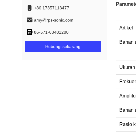
Paramet
+86 17357113477
amy@rps-sonic.com
Artikel
86-571-63481280
Bahan a
Hubungi sekarang
Ukuran g
Frekuen
Amplitu
Bahan a
Rasio 