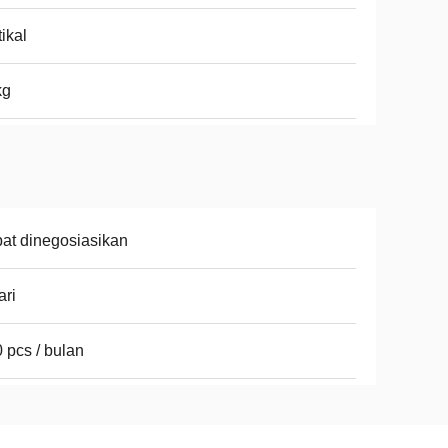
tikal
kg
at dinegosiasikan
ari
 pcs / bulan