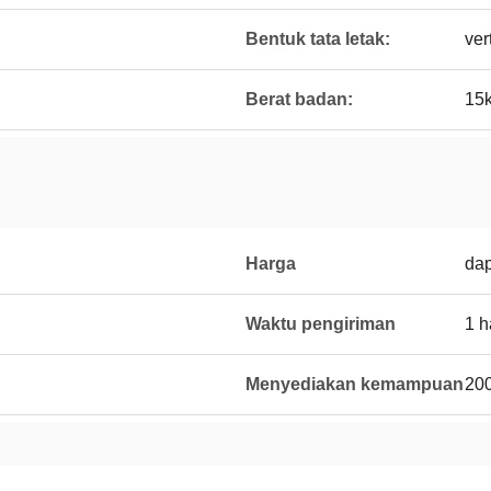
Bentuk tata letak:
ver
Berat badan:
15
Harga
dap
Waktu pengiriman
1 h
Menyediakan kemampuan
200