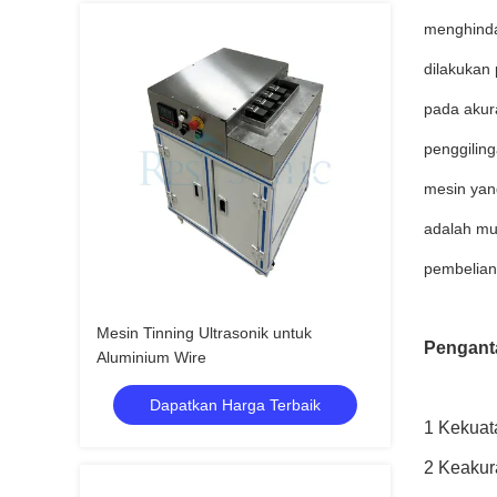
menghinda
dilakukan 
pada akur
penggilin
mesin yan
adalah mu
pembelian
Mesin Tinning Ultrasonik untuk
Penganta
Aluminium Wire
Dapatkan Harga Terbaik
1 Kekuat
2 Keakur