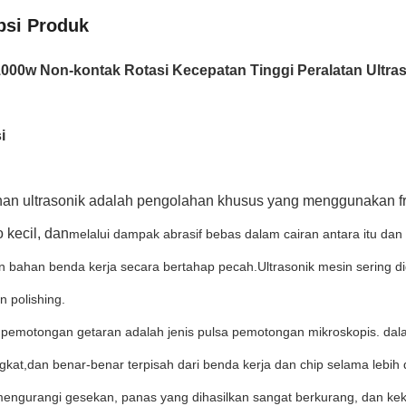
psi Produk
000w Non-kontak Rotasi Kecepatan Tinggi Peralatan Ultr
i
an ultrasonik adalah pengolahan khusus yang menggunakan fre
 kecil, dan
melalui dampak abrasif bebas dalam cairan antara itu da
 bahan benda kerja secara bertahap pecah.Ultrasonik mesin sering 
n polishing.
k pemotongan getaran adalah jenis pulsa pemotongan mikroskopis. dala
gkat,dan benar-benar terpisah dari benda kerja dan chip selama lebih
mengurangi gesekan, panas yang dihasilkan sangat berkurang, dan ke