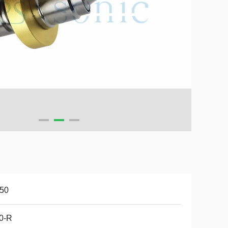
-50
0-R