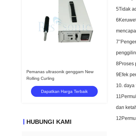
5Tidak ad
6Keruweta
mencapai
7"Penger
penggili
8Proses p
Pemanas ultrasonik genggam New
9Efek pen
Rolling Curling
10. daya 
Dapatkan Harga Terbaik
11Permuk
dan keta
12Permuk
HUBUNGI KAMI