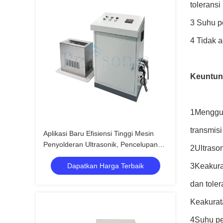
toleransi
3 Suhu p
4 Tidak a
Keuntu
1Mengguna
transmisi 
Aplikasi Baru Efisiensi Tinggi Mesin
Penyolderan Ultrasonik, Pencelupan
2Ultrason
Ultrasonik, dan Penyolderan
Dapatkan Harga Terbaik
3Keakura
dan toler
Keakurat
4Suhu pe