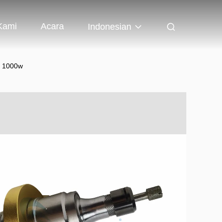
Kami
Acara
Indonesian
z 1000w