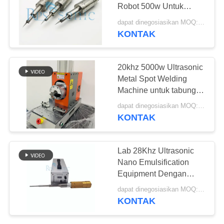
Robot 500w Untuk
Deburring Drum Plastik
dapat dinegosiasikan MOQ:1 buah
KONTAK
30
Tanduk Las
20khz 5000w Ultrasonic
Ultrasonik
Metal Spot Welding
Machine untuk tabung
tembaga dan aluminium
dapat dinegosiasikan MOQ:1 buah
KONTAK
87
Lab 28Khz Ultrasonic
Perangkat
Nano Emulsification
Equipment Dengan
Pemotong
Titanium Horn
dapat dinegosiasikan MOQ:1 buah
Ultrasonik
KONTAK