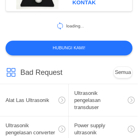
KONTAK
14
Nozel Semprot
loading...
Ultrasonik
HUBUNGI KAMI!
Bad Request
Semua
14
Alat Pemesinan
Ultrasonik
Ultrasonik
Alat Las Ultrasonik
pengelasan
transduser
Ultrasonik
Power supply
pengelasan converter
ultrasonik