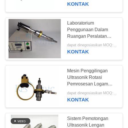
KUALITAS
KONTAK
HUBUNGI
Laboratorium
17
KAMI
Penggunaan Dalam
Ultrasonik
Ruangan Peralatan
Pencampur Ultrasonik
BERITA
pengelasan
dapat dinegosiasikan MOQ:1 buah
20Khz 1000w
KONTAK
converter
KASUS
Mesin Penggilingan
Ultrasonik Rotasi
SITEMAP
Pemrosesan Logam
40
Non Kontak 20KHz
dapat dinegosiasikan MOQ:1 buah
Power supply
1000w
KONTAK
KEBIJAKAN
ultrasonik
PRIVASI
Sistem Pemotongan
Ultrasonik Lengan