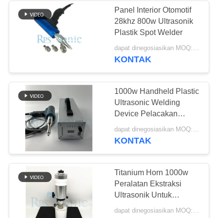
Panel Interior Otomotif
28khz 800w Ultrasonik
48
Plastik Spot Welder
Pengelasan Spot
dapat dinegosiasikan MOQ:1 buah
KONTAK
Ultrasonik
1000w Handheld Plastic
Ultrasonic Welding
Device Pelacakan
Otomatis
59
dapat dinegosiasikan MOQ:1 buah
KONTAK
Prosesor Cairan
Ultrasonik
Titanium Horn 1000w
Peralatan Ekstraksi
Ultrasonik Untuk
Pengobatan Cina
dapat dinegosiasikan MOQ:1 buah