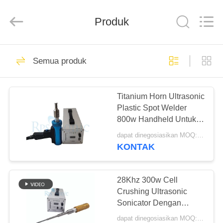
Hangzhou
Powersonic
Equipment
Co.,
Produk
Ltd..
All
Rights
Reserved.
RUMAH
99
Semua produk
Alat Las Ultrasonik
PRODUK
Titanium Horn Ultrasonic
Plastic Spot Welder
TENTANG
800w Handheld Untuk
KAMI
Suku Cadang Mobil
dapat dinegosiasikan MOQ:1 buah
KONTAK
51
TUR
Ultrasonik
PABRIK
28Khz 300w Cell
Crushing Ultrasonic
pengelasan
Sonicator Dengan
KONTROL
Titanium Horn
transduser
dapat dinegosiasikan MOQ:1 buah