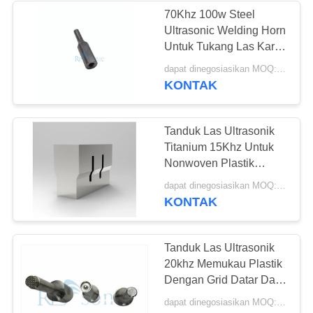
70Khz 100w Steel
Ultrasonic Welding Horn
48
Untuk Tukang Las Kartu
Pengelasan Spot
Pintar
dapat dinegosiasikan MOQ:1 buah
KONTAK
Ultrasonik
Tanduk Las Ultrasonik
Titanium 15Khz Untuk
Nonwoven Plastik
Plastic
68
dapat dinegosiasikan MOQ:1 buah
KONTAK
Prosesor Cairan
Ultrasonik
Tanduk Las Ultrasonik
20khz Memukau Plastik
Dengan Grid Datar Dan
Paku Keling
dapat dinegosiasikan MOQ:1 buah