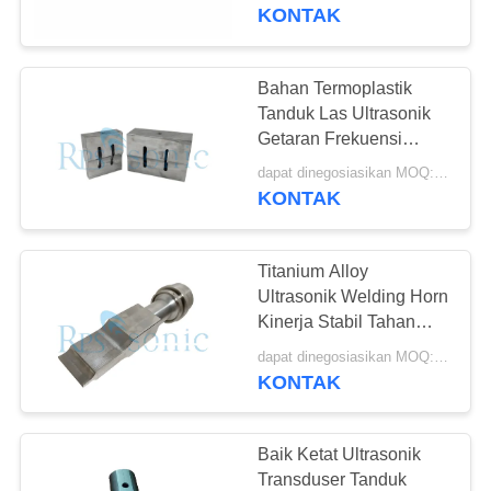
KUALITAS
KONTAK
HUBUNGI
Bahan Termoplastik
17
KAMI
Tanduk Las Ultrasonik
Ultrasonik
Getaran Frekuensi
Tinggi
BERITA
pengelasan
dapat dinegosiasikan MOQ:1pcs
KONTAK
converter
KASUS
Titanium Alloy
Ultrasonik Welding Horn
SITEMAP
Kinerja Stabil Tahan
40
Korosi
dapat dinegosiasikan MOQ:1pcs
Power supply
KONTAK
KEBIJAKAN
ultrasonik
PRIVASI
Baik Ketat Ultrasonik
Transduser Tanduk