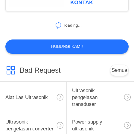
KONTAK
16
Nozel Semprot
loading...
Ultrasonik
HUBUNGI KAMI!
Bad Request
Semua
15
Alat Pemesinan
Ultrasonik
Ultrasonik
Alat Las Ultrasonik
pengelasan
transduser
Ultrasonik
Power supply
pengelasan converter
ultrasonik