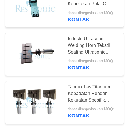
Kebocoran Bukti CE
Bersertifikat
dapat dinegosiasikan MOQ:1pcs
KONTAK
30
Tanduk Las
Industri Ultrasonic
Ultrasonik
Welding Horn Tekstil
Sealing Ultrasonic
Transducer Horn
dapat dinegosiasikan MOQ:1pcs
KONTAK
90
Tanduk Las Titanium
Perangkat
Kepadatan Rendah
Kekuatan Spesifik
Pemotong
Tinggi TC4
dapat dinegosiasikan MOQ:1pcs
Ultrasonik
KONTAK