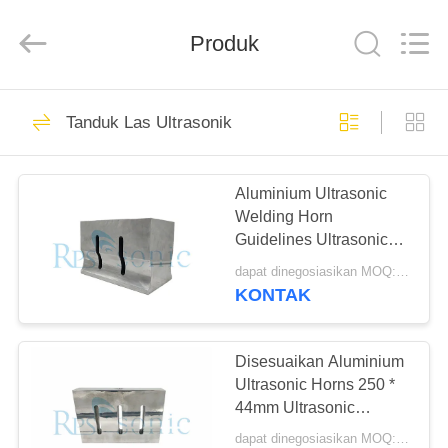
Hangzhou
Powersonic
Equipment
Co.,
Produk
Ltd..
All
Rights
Reserved.
RUMAH
101
Tanduk Las Ultrasonik
Alat Las Ultrasonik
PRODUK
Aluminium Ultrasonic
Welding Horn
TENTANG
Guidelines Ultrasonic
KAMI
Air Horn
dapat dinegosiasikan MOQ:1pcs
KONTAK
51
TUR
Ultrasonik
PABRIK
Disesuaikan Aluminium
Ultrasonic Horns 250 *
pengelasan
44mm Ultrasonic
KONTROL
Transducer Horn
transduser
dapat dinegosiasikan MOQ:1pcs